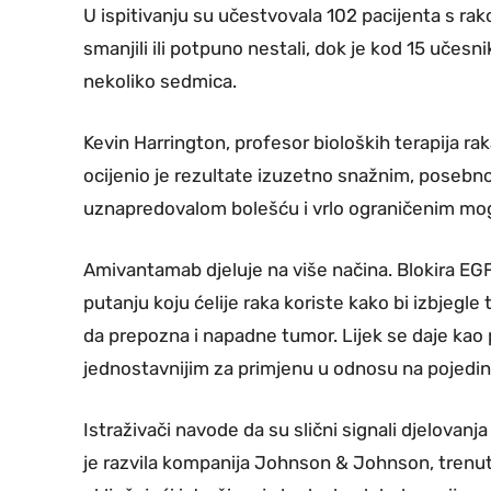
U ispitivanju su učestvovala 102 pacijenta s rak
smanjili ili potpuno nestali, dok je kod 15 uče
nekoliko sedmica.
Kevin Harrington, profesor bioloških terapija rak
ocijenio je rezultate izuzetno snažnim, posebno 
uznapredovalom bolešću i vrlo ograničenim mog
Amivantamab djeluje na više načina. Blokira EGFR
putanju koju ćelije raka koriste kako bi izbjeg
da prepozna i napadne tumor. Lijek se daje kao p
jednostavnijim za primjenu u odnosu na pojedine
Istraživači navode da su slični signali djelovanja
je razvila kompanija Johnson & Johnson, trenutn