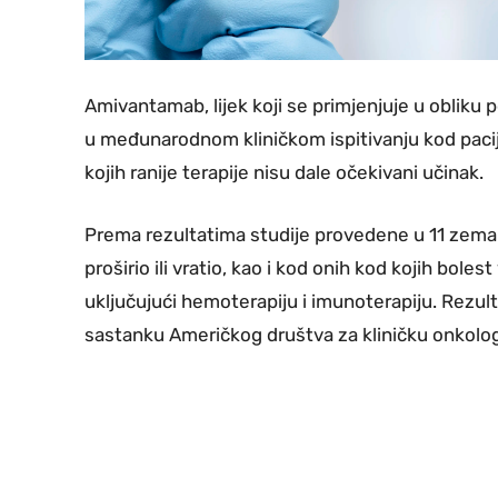
Amivantamab, lijek koji se primjenjuje u obliku 
u međunarodnom kliničkom ispitivanju kod pacij
kojih ranije terapije nisu dale očekivani učinak.
Prema rezultatima studije provedene u 11 zemalja
proširio ili vratio, kao i kod onih kod kojih boles
uključujući hemoterapiju i imunoterapiju. Rezult
sastanku Američkog društva za kliničku onkolog