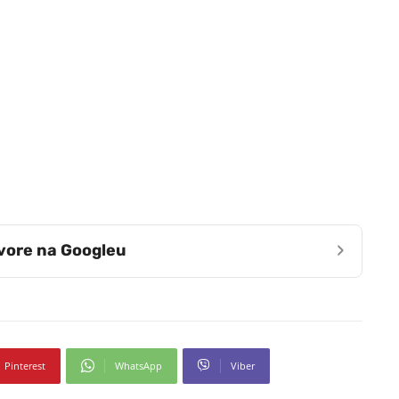
›
zvore na Googleu
Pinterest
WhatsApp
Viber