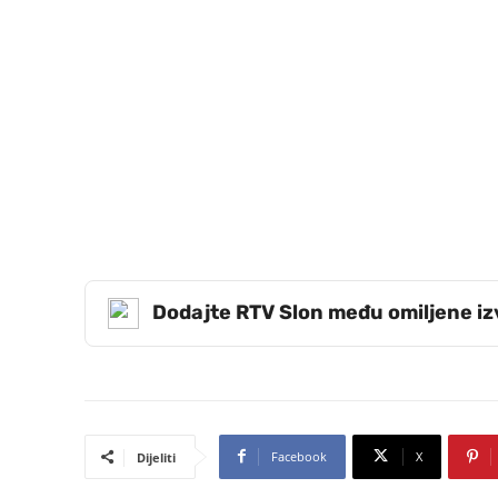
Dodajte RTV Slon među omiljene i
Facebook
X
Dijeliti