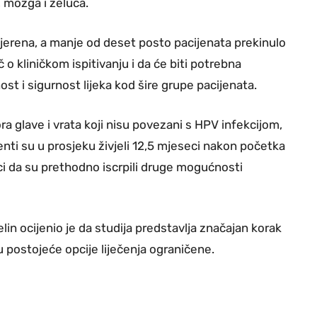
, mozga i želuca.
umjerena, a manje od deset posto pacijenata prekinulo
eč o kliničkom ispitivanju i da će biti potrebna
ost i sigurnost lijeka kod šire grupe pacijenata.
a glave i vrata koji nisu povezani s HPV infekcijom,
ijenti su u prosjeku živjeli 12,5 mjeseci nakon početka
ici da su prethodno iscrpili druge mogućnosti
elin ocijenio je da studija predstavlja značajan korak
u postojeće opcije liječenja ograničene.