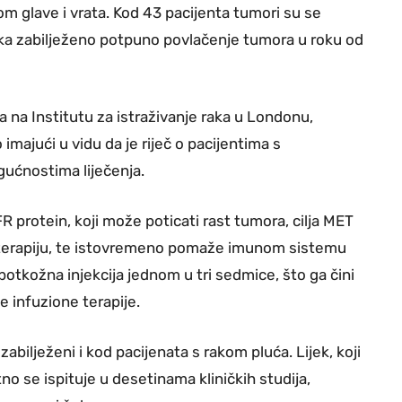
om glave i vrata. Kod 43 pacijenta tumori su se
snika zabilježeno potpuno povlačenje tumora u roku od
a na Institutu za istraživanje raka u Londonu,
imajući u vidu da je riječ o pacijentima s
ućnostima liječenja.
 protein, koji može poticati rast tumora, cilja MET
le terapiju, te istovremeno pomaže imunom sistemu
otkožna injekcija jednom u tri sedmice, što ga čini
 infuzione terapije.
 zabilježeni i kod pacijenata s rakom pluća. Lijek, koji
o se ispituje u desetinama kliničkih studija,