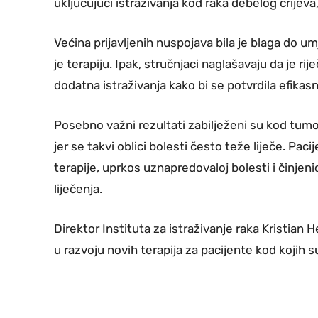
uključujući istraživanja kod raka debelog crijeva
Većina prijavljenih nuspojava bila je blaga do 
je terapiju. Ipak, stručnjaci naglašavaju da je rij
dodatna istraživanja kako bi se potvrdila efikasn
Posebno važni rezultati zabilježeni su kod tumor
jer se takvi oblici bolesti često teže liječe. Pac
terapije, uprkos uznapredovaloj bolesti i činjen
liječenja.
Direktor Instituta za istraživanje raka Kristian H
u razvoju novih terapija za pacijente kod kojih s