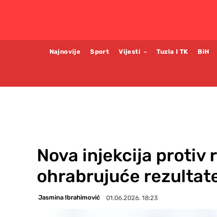
Najnovije
Sport
Vijesti
Tuzla I TK
BiH
Nova injekcija protiv
ohrabrujuće rezultate
Jasmina Ibrahimović
01.06.2026. 18:23