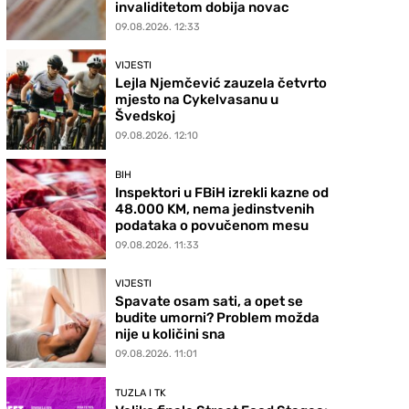
invaliditetom dobija novac
09.08.2026. 12:33
VIJESTI
Lejla Njemčević zauzela četvrto
mjesto na Cykelvasanu u
Švedskoj
09.08.2026. 12:10
BIH
Inspektori u FBiH izrekli kazne od
48.000 KM, nema jedinstvenih
podataka o povučenom mesu
09.08.2026. 11:33
VIJESTI
Spavate osam sati, a opet se
budite umorni? Problem možda
nije u količini sna
09.08.2026. 11:01
TUZLA I TK