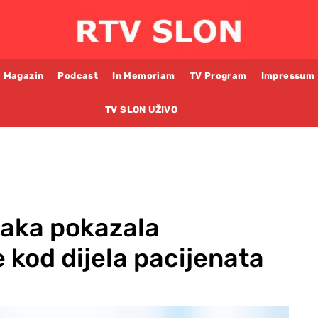
Magazin
Podcast
In Memoriam
TV Program
Impressum
TV SLON UŽIVO
 raka pokazala
 kod dijela pacijenata