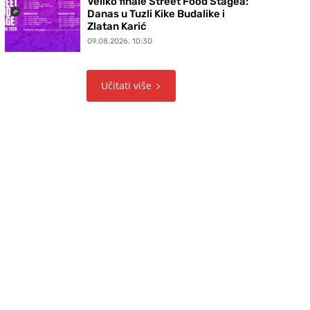
Veliko finale Street Food Stagea:
Danas u Tuzli Kike Budalike i
Zlatan Karić
09.08.2026. 10:30
Učitati više