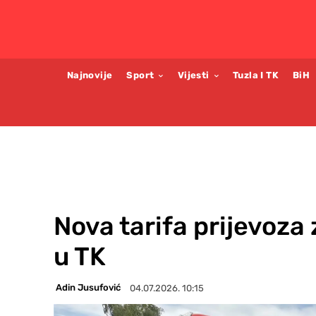
Najnovije
Sport
Vijesti
Tuzla I TK
BiH
Nova tarifa prijevoza
u TK
Adin Jusufović
04.07.2026. 10:15