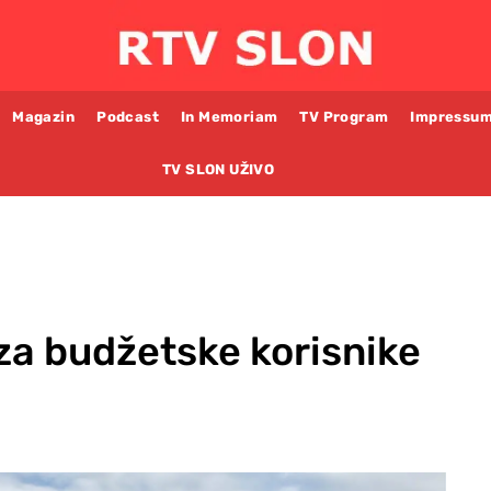
Magazin
Podcast
In Memoriam
TV Program
Impressu
TV SLON UŽIVO
 za budžetske korisnike