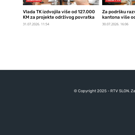
Vlada TK izdvojila više od 127.000
Za podršku raz
KM za projekte održivog povratka
kantona više od
31.07.2026. 11:54
30.07.2026. 16:06
© Copyright 2025 - RTV SLON. Za 