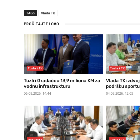
TAGS
Vlada TK
PROČITAJTE I OVO
Tuzla i TK
Tuzla i TK
Tuzli i Gradačcu 13,9 miliona KM za
Vlada TK izdvoj
vodnu infrastrukturu
podršku sportu
06.08.2026. 14:44
04.08.2026. 12:05
Istaknuto
Tuzla i TK