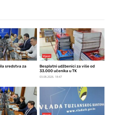
Vijesti
ila sredstva za
Besplatni udžbenici za više od
33.000 učenika u TK
03.08.2026. 18:47
Vijesti