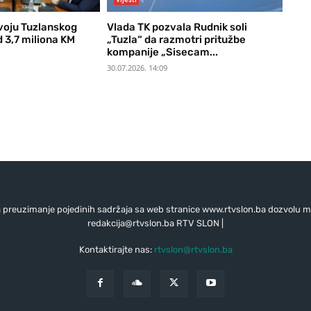
voju Tuzlanskog
Vlada TK pozvala Rudnik soli
 3,7 miliona KM
„Tuzla“ da razmotri pritužbe
kompanije „Sisecam...
30.07.2026. 14:09
preuzimanje pojedinih sadržaja sa web stranice www.rtvslon.ba dozvolu mo
redakcija@rtvslon.ba
RTV SLON |
Kontaktirajte nas:
rtvslon@rtvslon.ba