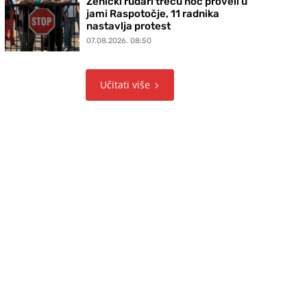
Zenički rudari treću noć proveli u
jami Raspotočje, 11 radnika
nastavlja protest
07.08.2026. 08:50
Učitati više