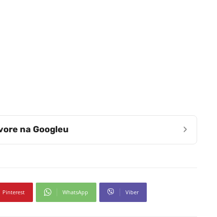
›
zvore na Googleu
Pinterest
WhatsApp
Viber