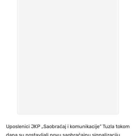
Uposlenici JKP „Saobraćaj i komunikacije“ Tuzla tokom
dana su postavljali novu saobraćajnu signalizaciju.