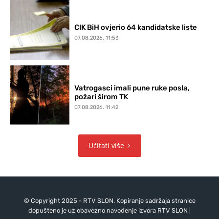
CIK BiH ovjerio 64 kandidatske liste
07.08.2026. 11:53
Vatrogasci imali pune ruke posla,
požari širom TK
07.08.2026. 11:42
Učitati više
© Copyright 2025 - RTV SLON. Kopiranje sadržaja stranice
dopušteno je uz obavezno navođenje izvora RTV SLON |