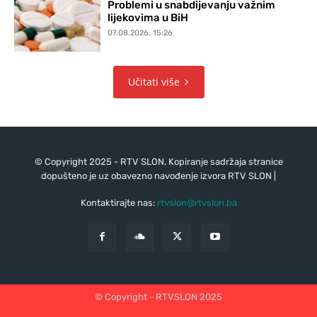
Problemi u snabdijevanju važnim
lijekovima u BiH
07.08.2026. 15:26
Učitati više
© Copyright 2025 - RTV SLON. Kopiranje sadržaja stranice
dopušteno je uz obavezno navođenje izvora RTV SLON |
Kontaktirajte nas:
rtvslon@rtvslon.ba
© Copyright - RTVSLON 2025