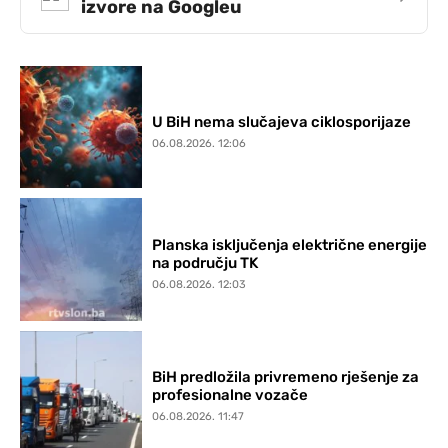
izvore na Googleu
U BiH nema slučajeva ciklosporijaze
06.08.2026. 12:06
Planska isključenja električne energije
na području TK
06.08.2026. 12:03
BiH predložila privremeno rješenje za
profesionalne vozače
06.08.2026. 11:47