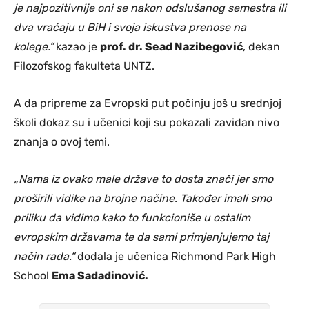
je najpozitivnije oni se nakon odslušanog semestra ili
dva vraćaju u BiH i svoja iskustva prenose na
kolege.“
kazao je
prof. dr. Sead Nazibegović
, dekan
Filozofskog fakulteta UNTZ.
A da pripreme za Evropski put počinju još u srednjoj
školi dokaz su i učenici koji su pokazali zavidan nivo
znanja o ovoj temi.
„Nama iz ovako male države to dosta znači jer smo
proširili vidike na brojne načine. Također imali smo
priliku da vidimo kako to funkcioniše u ostalim
evropskim državama te da sami primjenjujemo taj
način rada.“
dodala je učenica Richmond Park High
School
Ema Sadadinović.