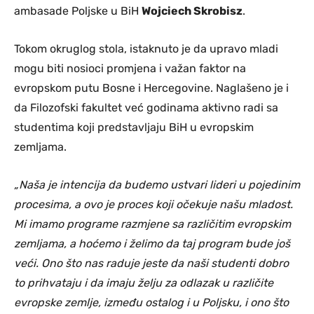
ambasade Poljske u BiH
Wojciech Skrobisz
.
Tokom okruglog stola, istaknuto je da upravo mladi
mogu biti nosioci promjena i važan faktor na
evropskom putu Bosne i Hercegovine. Naglašeno je i
da Filozofski fakultet već godinama aktivno radi sa
studentima koji predstavljaju BiH u evropskim
zemljama.
„Naša je intencija da budemo ustvari lideri u pojedinim
procesima, a ovo je proces koji očekuje našu mladost.
Mi imamo programe razmjene sa različitim evropskim
zemljama, a hoćemo i želimo da taj program bude još
veći. Ono što nas raduje jeste da naši studenti dobro
to prihvataju i da imaju želju za odlazak u različite
evropske zemlje, između ostalog i u Poljsku, i ono što