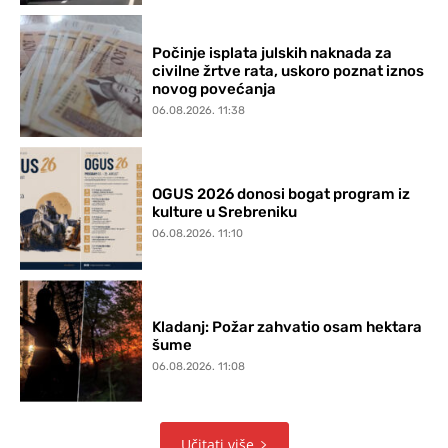
Počinje isplata julskih naknada za
civilne žrtve rata, uskoro poznat iznos
novog povećanja
06.08.2026. 11:38
OGUS 2026 donosi bogat program iz
kulture u Srebreniku
06.08.2026. 11:10
Kladanj: Požar zahvatio osam hektara
šume
06.08.2026. 11:08
Učitati više