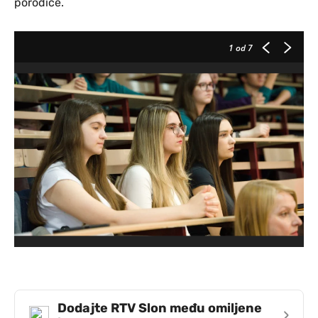
porodice.
1
od 7
Dodajte RTV Slon među omiljene
›