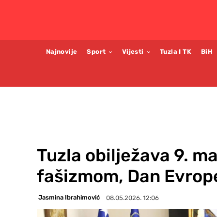
Najnovije
Sport
Vijesti
Tuzla I TK
BiH
Tuzla obilježava 9. m
fašizmom, Dan Evrope 
Jasmina Ibrahimović
08.05.2026. 12:06