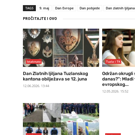
TAGS
9. maj
Dan Evrope
Dan pobjede
Dan zlatnih ljiljana
PROČITAJTE I OVO
Istaknuto
Tuzla i TK
Dan Zlatnih ljiljana Tuzlanskog
Održan okrugli 
kantona obilježava se 12. juna
danas?“: Mladi
evropskog...
12.06.2026. 13:44
12.05.2026. 15:52