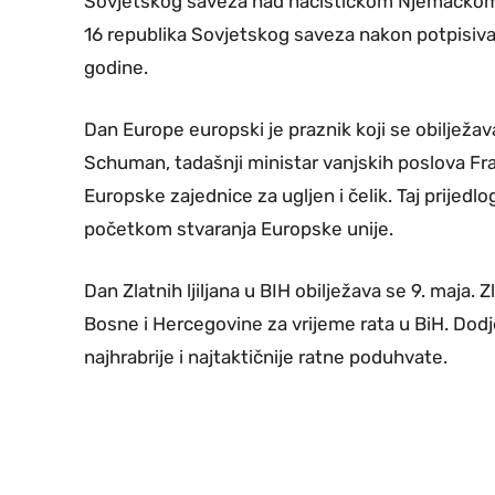
Sovjetskog saveza nad nacističkom Njemačkom u
16 republika Sovjetskog saveza nakon potpisiva
godine.
Dan Europe europski je praznik koji se obilježav
Schuman, tadašnji ministar vanjskih poslova Fra
Europske zajednice za ugljen i čelik. Taj prijed
početkom stvaranja Europske unije.
Dan Zlatnih ljiljana u BIH obilježava se 9. maja. Z
Bosne i Hercegovine za vrijeme rata u BiH. Dodjel
najhrabrije i najtaktičnije ratne poduhvate.