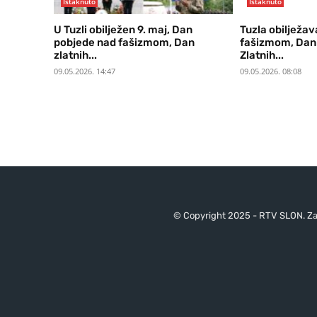
Istaknuto
Istaknuto
U Tuzli obilježen 9. maj, Dan
Tuzla obilježa
pobjede nad fašizmom, Dan
fašizmom, Dan 
zlatnih...
Zlatnih...
09.05.2026. 14:47
09.05.2026. 08:08
© Copyright 2025 - RTV SLON. Za 