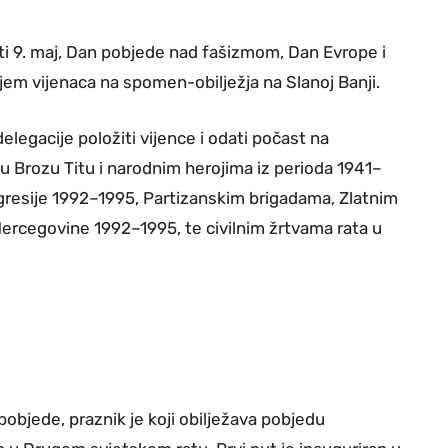
iti 9. maj, Dan pobjede nad fašizmom, Dan Evrope i
njem vijenaca na spomen-obilježja na Slanoj Banji.
elegacije položiti vijence i odati počast na
 Brozu Titu i narodnim herojima iz perioda 1941–
gresije 1992–1995, Partizanskim brigadama, Zlatnim
 Hercegovine 1992–1995, te civilnim žrtvama rata u
objede, praznik je koji obilježava pobjedu