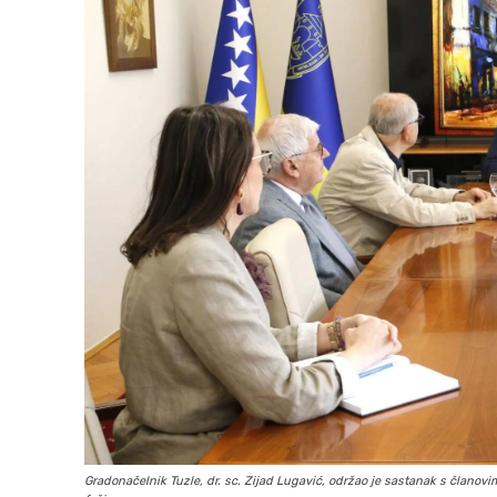
Gradonačelnik Tuzle, dr. sc. Zijad Lugavić, održao je sastanak s član