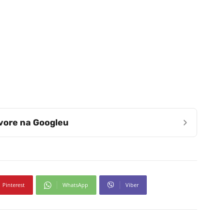
›
zvore na Googleu
Pinterest
WhatsApp
Viber