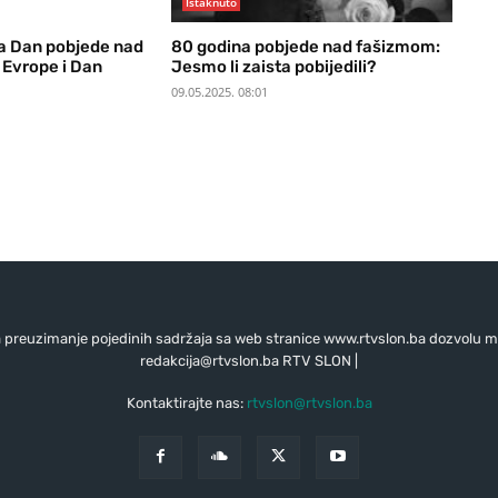
Istaknuto
va Dan pobjede nad
80 godina pobjede nad fašizmom:
Evrope i Dan
Jesmo li zaista pobijedili?
09.05.2025. 08:01
preuzimanje pojedinih sadržaja sa web stranice www.rtvslon.ba dozvolu mo
redakcija@rtvslon.ba
RTV SLON |
Kontaktirajte nas:
rtvslon@rtvslon.ba