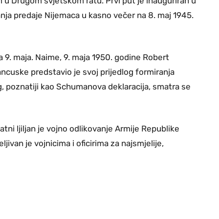
 Drugom svjetskom ratu. Prvi put je inauguriran u
nja predaje Nijemaca u kasno večer na 8. maj 1945.
a 9. maja. Naime, 9. maja 1950. godine Robert
ncuske predstavio je svoj prijedlog formiranja
log, poznatiji kao Schumanova deklaracija, smatra se
latni ljiljan je vojno odlikovanje Armije Republike
jivan je vojnicima i oficirima za najsmjelije,