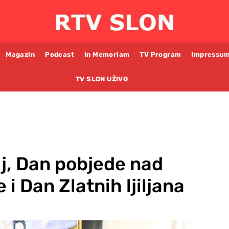
Magazin
Podcast
In Memoriam
TV Program
Impressu
TV SLON UŽIVO
aj, Dan pobjede nad
i Dan Zlatnih ljiljana