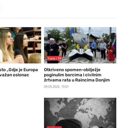
Tuzla i TK
sto „Gdje je Europa
Otkriveno spomen-obilježje
 važan oslonac
poginulim borcima i civilnim
žrtvama rata u Raincima Donjim
09.05.2026. 15:01