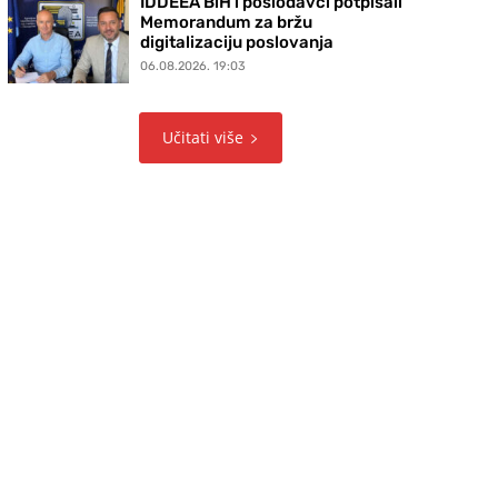
IDDEEA BiH i poslodavci potpisali
Memorandum za bržu
digitalizaciju poslovanja
06.08.2026. 19:03
Učitati više