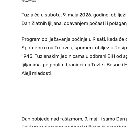
fašizmom
Tuzla će u subotu, 9. maja 2026. godine, obiljež
Dan Zlatnih ljiljana, odavanjem počasti i polaga
Program obilježavanja počinje u 9 sati, kada će d
Spomeniku na Trnovcu, spomen-obilježju Josipu
1945, Tuzlanskim jedinicama u odbrani BiH od a
ljiljanima, poginulim braniocima Tuzle i Bosne i
Aleji mladosti.
Dan pobjede nad fašizmom, 9. maj ili samo Dan p