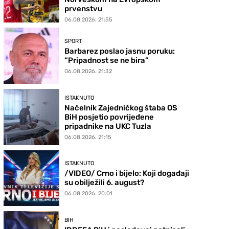
prvenstvu
06.08.2026. 21:55
SPORT
Barbarez poslao jasnu poruku:
“Pripadnost se ne bira”
06.08.2026. 21:32
ISTAKNUTO
Načelnik Zajedničkog štaba OS
BiH posjetio povrijeđene
pripadnike na UKC Tuzla
06.08.2026. 21:15
ISTAKNUTO
/VIDEO/ Crno i bijelo: Koji događaji
su obilježili 6. august?
06.08.2026. 20:01
BIH