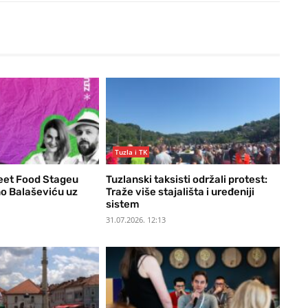
Tuzla i TK
eet Food Stageu
Tuzlanski taksisti održali protest:
o Balaševiću uz
Traže više stajališta i uređeniji
sistem
31.07.2026. 12:13