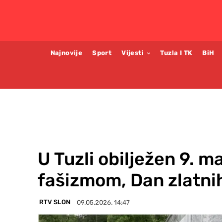
Najnovije
Sport
Vijesti
Tuzla I TK
BiH
U Tuzli obilježen 9. 
fašizmom, Dan zlatnih
RTV SLON
09.05.2026. 14:47