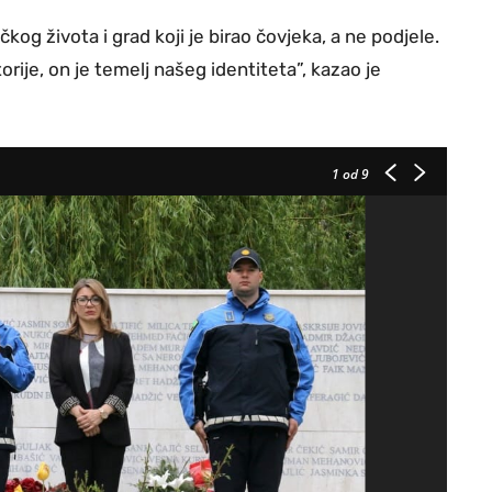
čkog života i grad koji je birao čovjeka, a ne podjele.
rije, on je temelj našeg identiteta”, kazao je
1
od 9