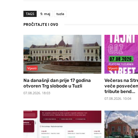
TAGS
9. maj
tuzla
PROČITAJTE I OVO
Vijesti
Vijesti
Na današnji dan prije 17 godina
Večeras na Str
otvoren Trg slobode u Tuzli
veče posvećen
tribute bend...
07.08.2026. 18:03
07.08.2026. 10:04