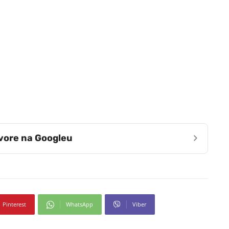
›
zvore na Googleu
Pinterest
WhatsApp
Viber