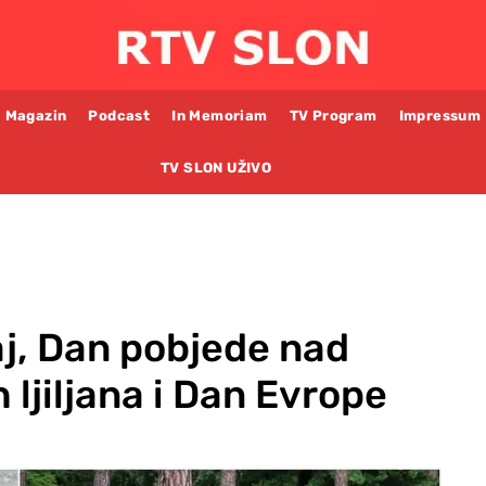
Magazin
Podcast
In Memoriam
TV Program
Impressum
TV SLON UŽIVO
maj, Dan pobjede nad
 ljiljana i Dan Evrope