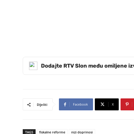
Dodajte RTV Slon među omiljene i
Facebook
X
Dijeliti
TAGS
fiskalne reforme
nizi doprinosi