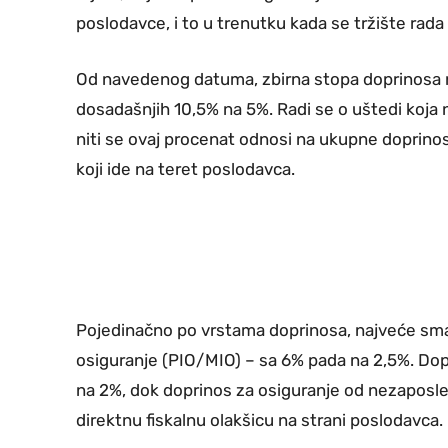
poslodavce, i to u trenutku kada se tržište rad
Od navedenog datuma, zbirna stopa doprinosa n
dosadašnjih 10,5% na 5%. Radi se o uštedi koja
niti se ovaj procenat odnosi na ukupne doprin
koji ide na teret poslodavca.
Pojedinačno po vrstama doprinosa, najveće smanj
osiguranje (PIO/MIO) – sa 6% pada na 2,5%. Do
na 2%, dok doprinos za osiguranje od nezaposle
direktnu fiskalnu olakšicu na strani poslodavca.