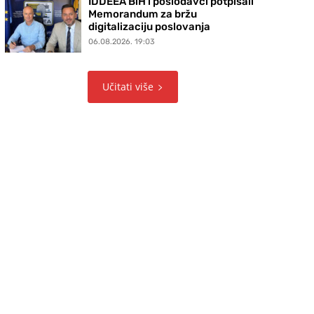
IDDEEA BiH i poslodavci potpisali
Memorandum za bržu
digitalizaciju poslovanja
06.08.2026. 19:03
Učitati više