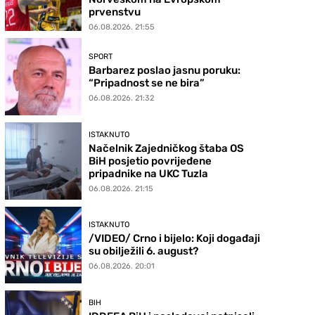
prvenstvu
06.08.2026. 21:55
SPORT
Barbarez poslao jasnu poruku:
“Pripadnost se ne bira”
06.08.2026. 21:32
ISTAKNUTO
Načelnik Zajedničkog štaba OS
BiH posjetio povrijeđene
pripadnike na UKC Tuzla
06.08.2026. 21:15
ISTAKNUTO
/VIDEO/ Crno i bijelo: Koji događaji
su obilježili 6. august?
06.08.2026. 20:01
BIH