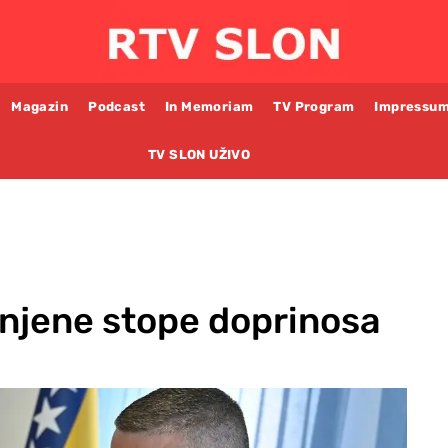
Magazin
Podcast
In Memoriam
TV Program
Impressu
TV SLON UŽIVO
njene stope doprinosa