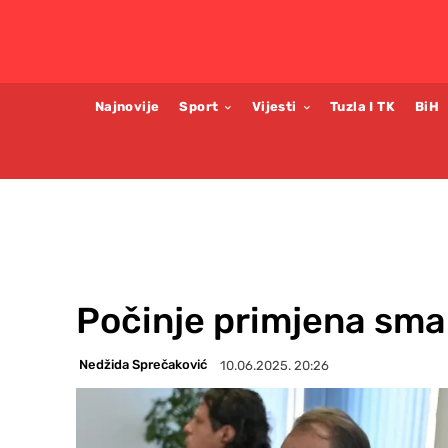
Najnovije
Sport
Vijesti
Tuzla I TK
BiH
Počinje primjena sma
Nedžida Sprečaković
10.06.2025. 20:26