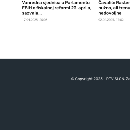
Vanredna sjednica u Parlamentu
Čavalić: Raster
FBiH o fiskalnoj reformi 23. aprila,
nužno, ali tren
sazvala...
nedovoljne
17.04.2025. 20:08
02.04.2025. 17:02
© Copyright 2025 - RTV SLON. Za 