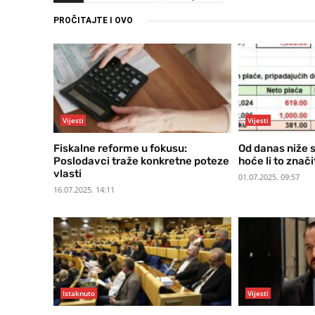
PROČITAJTE I OVO
Vijesti
Vijesti
Fiskalne reforme u fokusu:
Od danas niže 
Poslodavci traže konkretne poteze
hoće li to znači
vlasti
01.07.2025. 09:57
16.07.2025. 14:11
Istaknuto
Vijesti