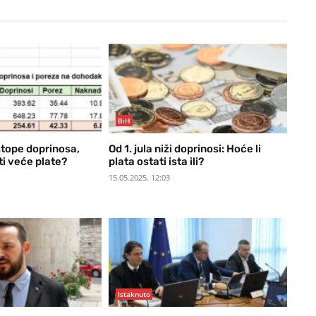
BiH
stope doprinosa,
Od 1. jula niži doprinosi: Hoće li
ti veće plate?
plata ostati ista ili?
15.05.2025. 12:03
Istaknuto