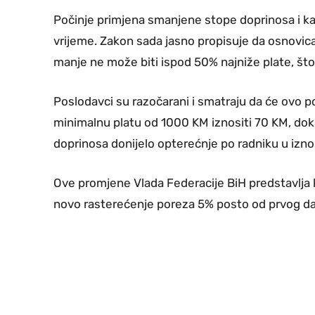
Počinje primjena smanjene stope doprinosa i ka
vrijeme. Zakon sada jasno propisuje da osnovica 
manje ne može biti ispod 50% najniže plate, št
Poslodavci su razočarani i smatraju da će ovo 
minimalnu platu od 1000 KM iznositi 70 KM, dok
doprinosa donijelo opterećnje po radniku u izn
Ove promjene Vlada Federacije BiH predstavlja ka
novo rasterećenje poreza 5% posto od prvog d