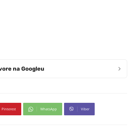
›
zvore na Googleu
Pinterest
WhatsApp
Viber