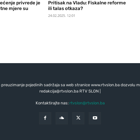
ećenje privrede je
Pritisak na Vladu: Fiskalne reforme
utne mjere su
ili talas otkaza?
24.02.2025. 12:01
preuzimanje pojedinih sadržaja sa web stranice www.rtvslon.ba dozvolu mo
redakcija@rtvslon.ba
RTV SLON |
Kontaktirajte nas:
rtvslon@rtvslon.ba