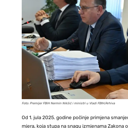
Foto: Premijer FBiH Nermin Nikšić i ministri u Vladi FBIH/Arhiva
Od 1. jula 2025. godine počinje primjena smanje
mjera, koja stupa na snagu izmjenama Zakona o