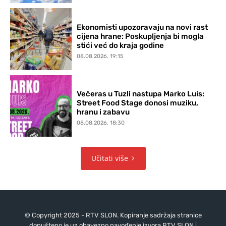
Ekonomisti upozoravaju na novi rast
cijena hrane: Poskupljenja bi mogla
stići već do kraja godine
08.08.2026. 19:15
Večeras u Tuzli nastupa Marko Luis:
Street Food Stage donosi muziku,
hranu i zabavu
08.08.2026. 18:30
Učitati više
© Copyright 2025 - RTV SLON. Kopiranje sadržaja stranice
dopušteno je uz obavezno navođenje izvora RTV SLON |