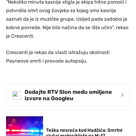
“Nekoliko minuta kasnije stigla je ekipa hitne pomoći i
potvrdila smrt ovog čovjeka za kojeg smo kasnije
saznali da je iz muzičke grupe. Usljed pada zadobio je
kobne povrede. Nije bilo načina da se išta učini”, rekao
je Crescenti.
Crescenti je rekao da vlasti istražuju okolnosti
Payneove smrti i provode autopsiju.
Dodajte RTV Slon među omiljene
›
izvore na Googleu
Teška nesreća kod Hadžića: Smrtni
slučaj motocikliste na M-17