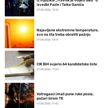
iz mjuzikla „Travnik je voljeti lako“ u
izvedbi Fazle i Taika Ganića
07.08.2026. 12:13
Najavljene ekstremne temperature,
evo na šta treba obratiti pažnju
07.08.2026. 12:01
CIK BiH ovjerio 64 kandidatske liste
07.08.2026. 11:53
Vatrogasci imali pune ruke posla,
požari širom TK
07.08.2026. 11:42