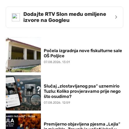
Dodajte RTV Slon među omiljene
›
izvore na Googleu
Počela izgradnja nove fiskulturne sale
OŠ Poljice
07.08.2026. 13:01
Slučaj „zlostavljanog psa“ uznemirio
Tuzlu: Koliko provjeravamo prije nego
što osudimo?
07.08.2026. 12:59
Premijerno objavljena pjesma „Lejla“