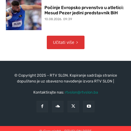
Počinje Evropsko prvenstvo u atletici:
Mesud Pezer jedini predstavnik BiH
10.08.2026. 09:39
Učitati više
© Copyright 2025 - RTV SLON. Kopiranje sadržaja stranice
dopušteno je uz obavezno navođenje izvora RTV SLON |
Kontaktirajte nas:
rtvslon@rtvslon.ba