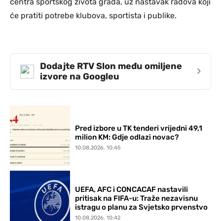
centra sportskog života grada, uz nastavak radova koji
će pratiti potrebe klubova, sportista i publike.
Dodajte RTV Slon među omiljene
›
izvore na Googleu
Pred izbore u TK tenderi vrijedni 49,1
milion KM: Gdje odlazi novac?
10.08.2026. 10:45
UEFA, AFC i CONCACAF nastavili
pritisak na FIFA-u: Traže nezavisnu
istragu o planu za Svjetsko prvenstvo
10.08.2026. 10:42