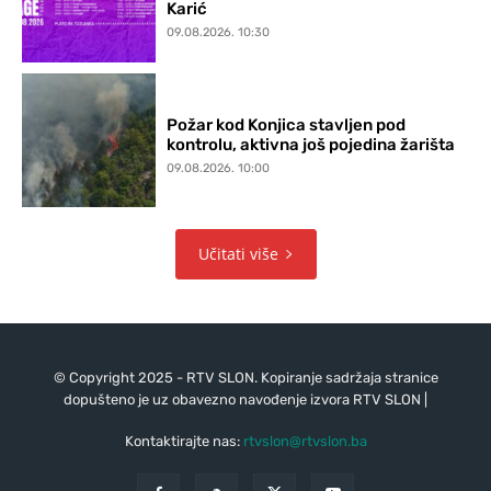
Karić
09.08.2026. 10:30
Požar kod Konjica stavljen pod
kontrolu, aktivna još pojedina žarišta
09.08.2026. 10:00
Učitati više
© Copyright 2025 - RTV SLON. Kopiranje sadržaja stranice
dopušteno je uz obavezno navođenje izvora RTV SLON |
Kontaktirajte nas:
rtvslon@rtvslon.ba