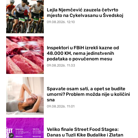
Lejla Njemčević zauzela četvrto
mjesto na Cykelvasanu u Švedskoj
09.08.2026. 12:10
Inspektori u FBiH izrekli kazne od
48.000 KM, nema jedinstvenih
podataka o povučenom mesu
09.08.2026. 11:33
Spavate osam sati, a opet se budite
umorni? Problem možda nije u količini
sna
09.08.2026. 11:01
Veliko finale Street Food Stagea:
Danas u Tuzli Kike Budalike i Zlatan