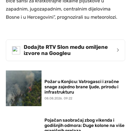
biće šansi za kratkotrajne lokalne pljuskove u
zapadnim, jugozapadnim, centralnim dijelovima
Bosne i u Hercegovini“, prognozirali su meteorolozi.
Dodajte RTV Slon među omiljene
›
izvore na Googleu
Požar u Konjicu: Vatrogasci i zračne
snage zajedno brane ljude, prirodu i
infrastrukturu
08.08.2026. 09:22
Pojačan saobraćaj zbog vikenda i
godišnjih odmora: Duge kolone na više
graničnih prelaza