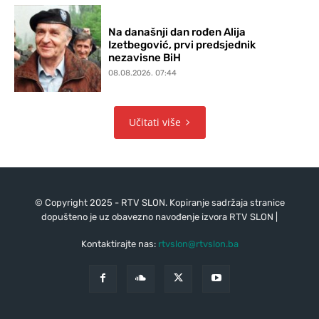
Na današnji dan rođen Alija
Izetbegović, prvi predsjednik
nezavisne BiH
08.08.2026. 07:44
Učitati više
© Copyright 2025 - RTV SLON. Kopiranje sadržaja stranice
dopušteno je uz obavezno navođenje izvora RTV SLON |
Kontaktirajte nas:
rtvslon@rtvslon.ba