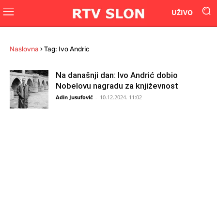
UŽIVO
Naslovna
›
Tag: Ivo Andric
Na današnji dan: Ivo Andrić dobio
Nobelovu nagradu za književnost
Adin Jusufović
-
10.12.2024. 11:02