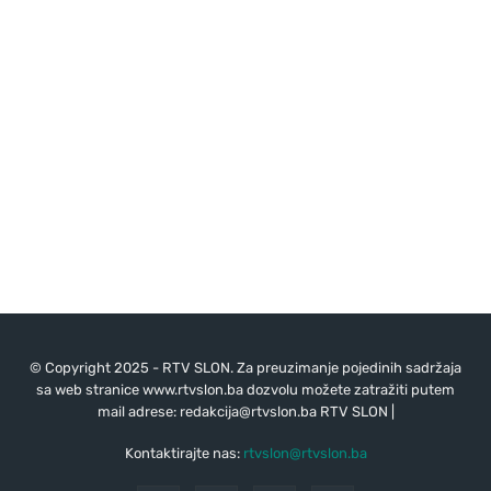
© Copyright 2025 - RTV SLON. Za preuzimanje pojedinih sadržaja
sa web stranice www.rtvslon.ba dozvolu možete zatražiti putem
mail adrese:
redakcija@rtvslon.ba
RTV SLON |
Kontaktirajte nas:
rtvslon@rtvslon.ba