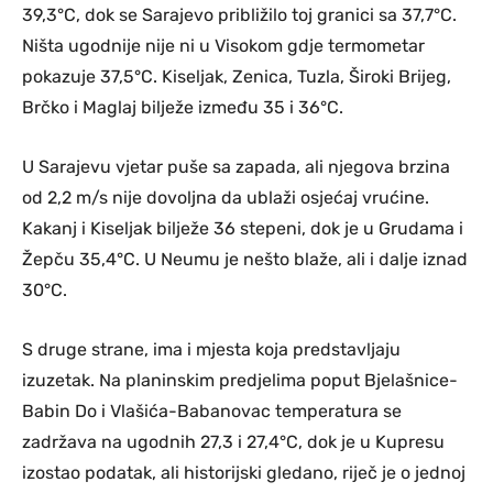
39,3°C, dok se Sarajevo približilo toj granici sa 37,7°C.
Ništa ugodnije nije ni u Visokom gdje termometar
pokazuje 37,5°C. Kiseljak, Zenica, Tuzla, Široki Brijeg,
Brčko i Maglaj bilježe između 35 i 36°C.
U Sarajevu vjetar puše sa zapada, ali njegova brzina
od 2,2 m/s nije dovoljna da ublaži osjećaj vrućine.
Kakanj i Kiseljak bilježe 36 stepeni, dok je u Grudama i
Žepču 35,4°C. U Neumu je nešto blaže, ali i dalje iznad
30°C.
S druge strane, ima i mjesta koja predstavljaju
izuzetak. Na planinskim predjelima poput Bjelašnice-
Babin Do i Vlašića-Babanovac temperatura se
zadržava na ugodnih 27,3 i 27,4°C, dok je u Kupresu
izostao podatak, ali historijski gledano, riječ je o jednoj