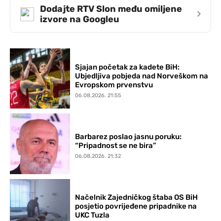
Dodajte RTV Slon među omiljene
›
izvore na Googleu
Sjajan početak za kadete BiH:
Ubjedljiva pobjeda nad Norveškom na
Evropskom prvenstvu
06.08.2026. 21:55
Barbarez poslao jasnu poruku:
“Pripadnost se ne bira”
06.08.2026. 21:32
Načelnik Zajedničkog štaba OS BiH
posjetio povrijeđene pripadnike na
UKC Tuzla