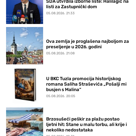
SDA utvrdila izborne liste: Halilagić na
listi za Zastupnički dom
05.08.2026. 21:33
Ova zemlja je proglašena najboljom za
preseljenje u 2026. godini
05.08.2026. 21:08
U BKC Tuzla promocija historijskog
romana Saliha Straševića „Pošalji mi
busjen s Malina“
05.08.2026. 20:05
Brzosušeći peškir za plažu postao
ljetni hit: Stane u malu torbu, ali krije i
nekoliko nedostataka