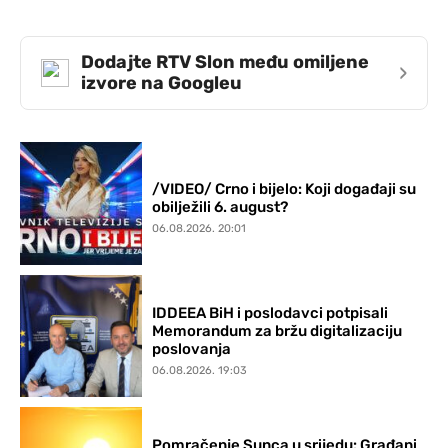
Dodajte RTV Slon među omiljene
›
izvore na Googleu
/VIDEO/ Crno i bijelo: Koji događaji su
obilježili 6. august?
06.08.2026. 20:01
IDDEEA BiH i poslodavci potpisali
Memorandum za bržu digitalizaciju
poslovanja
06.08.2026. 19:03
Pomračenje Sunca u srijedu: Građani