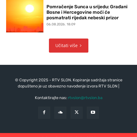
Pomračenje Sunca u srijedu: Građani
Bosne i Hercegovine moći će
posmatrati rijedak nebeski prizor
06.08.2026. 18:09
Učitati više
© Copyright 2025 - RTV SLON. Kopiranje sadržaja stranice
dopušteno je uz obavezno navođenje izvora RTV SLON |
Kontaktirajte nas:
rtvslon@rtvslon.ba