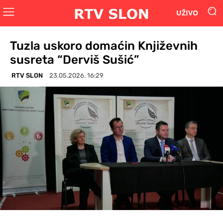
UŽIVO
Tuzla uskoro domaćin Književnih
susreta “Derviš Sušić”
RTV SLON
23.05.2026. 16:29