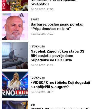
prvenstvu
06.08.2026. 21:55
SPORT
Barbarez poslao jasnu poruku:
“Pripadnost se ne bira”
06.08.2026. 21:32
ISTAKNUTO
Načelnik Zajedničkog štaba OS
BiH posjetio povrijeđene
pripadnike na UKC Tuzla
06.08.2026. 21:15
ISTAKNUTO
/VIDEO/ Crno i bijelo: Koji događaji
su obilježili 6. august?
06.08.2026. 20:01
BIH