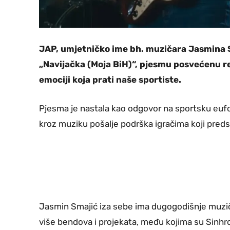
JAP, umjetničko ime bh. muzičara Jasmina Sm
„Navijačka (Moja BiH)“, pjesmu posvećenu re
emociji koja prati naše sportiste.
Pjesma je nastala kao odgovor na sportsku euforij
kroz muziku pošalje podrška igračima koji preds
Jasmin Smajić iza sebe ima dugogodišnje muzičk
više bendova i projekata, među kojima su Sinhro