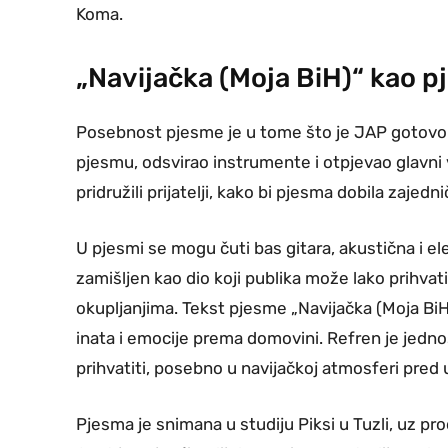
Koma.
„Navijačka (Moja BiH)“ kao 
Posebnost pjesme je u tome što je JAP gotovo c
pjesmu, odsvirao instrumente i otpjevao glavni
pridružili prijatelji, kako bi pjesma dobila zajedni
U pjesmi se mogu čuti bas gitara, akustična i elekt
zamišljen kao dio koji publika može lako prihvatit
okupljanjima. Tekst pjesme „Navijačka (Moja Bi
inata i emocije prema domovini. Refren je jedno
prihvatiti, posebno u navijačkoj atmosferi pred
Pjesma je snimana u studiju Piksi u Tuzli, uz pr