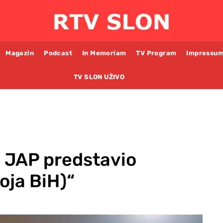
Magazin
Podcast
In Memoriam
TV Program
Impressu
TV SLON UŽIVO
 JAP predstavio
oja BiH)“