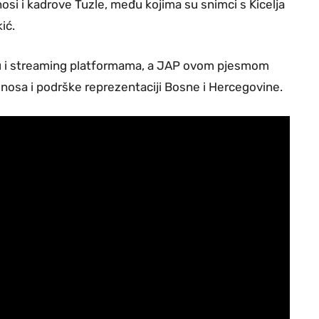
osi i kadrove Tuzle, među kojima su snimci s Kicelja
ić.
eu i streaming platformama, a JAP ovom pjesmom
ponosa i podrške reprezentaciji Bosne i Hercegovine.