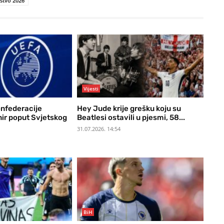
stvo 2026
Vijesti
onfederacije
Hey Jude krije grešku koju su
nir poput Svjetskog
Beatlesi ostavili u pjesmi, 58...
31.07.2026. 14:54
BiH