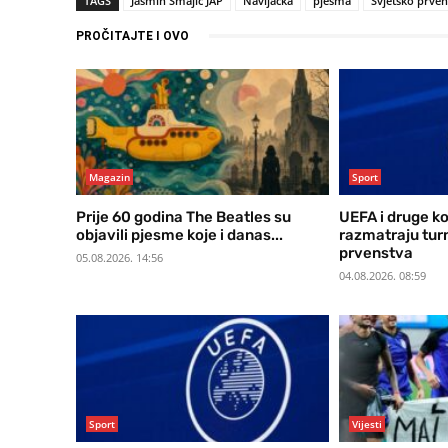
TAGS
Jasmin Smajić JAP
Navijačka
pjesma
Svjetsko prven
PROČITAJTE I OVO
Magazin
Sport
Prije 60 godina The Beatles su
UEFA i druge k
objavili pjesme koje i danas...
razmatraju tur
prvenstva
05.08.2026. 14:56
04.08.2026. 08:59
Sport
Vijesti