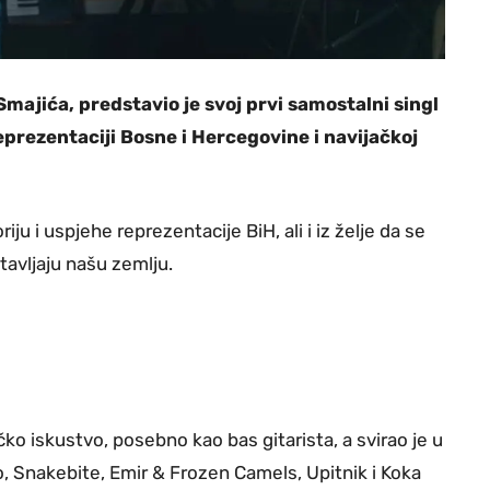
ajića, predstavio je svoj prvi samostalni singl
prezentaciji Bosne i Hercegovine i navijačkoj
u i uspjehe reprezentacije BiH, ali i iz želje da se
tavljaju našu zemlju.
o iskustvo, posebno kao bas gitarista, a svirao je u
, Snakebite, Emir & Frozen Camels, Upitnik i Koka