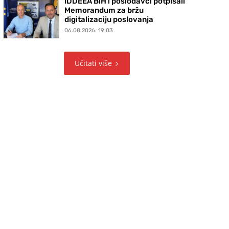
IDDEEA BiH i poslodavci potpisali
Memorandum za bržu
digitalizaciju poslovanja
06.08.2026. 19:03
Učitati više