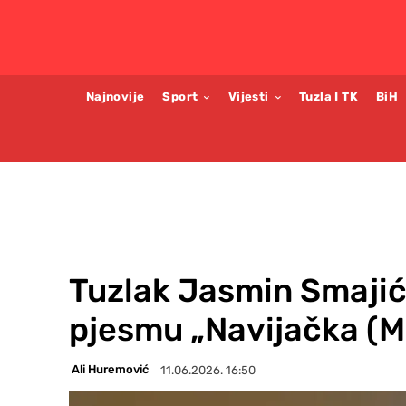
Najnovije
Sport
Vijesti
Tuzla I TK
BiH
Tuzlak Jasmin Smajić
pjesmu „Navijačka (M
Ali Huremović
11.06.2026. 16:50