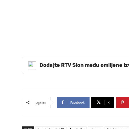
Dodajte RTV Slon među omiljene i
Facebook
X
Dijeliti