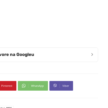
›
zvore na Googleu
Pinterest
WhatsApp
Viber