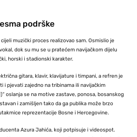
pjesma podrške
ijeli muzički proces realizovao sam. Osmislio je
 vokal, dok su mu se u pratećem navijačkom dijelu
čki, horski i stadionski karakter.
rična gitara, klavir, klavijature i timpani, a refren je
i i pjevati zajedno na tribinama ili navijačkim
H)“ oslanja se na motive zastave, ponosa, bosanskog
stavan i zamišljen tako da ga publika može brzo
 utakmice reprezentacije Bosne i Hercegovine.
oducenta Azura Jahića, koji potpisuje i videospot.