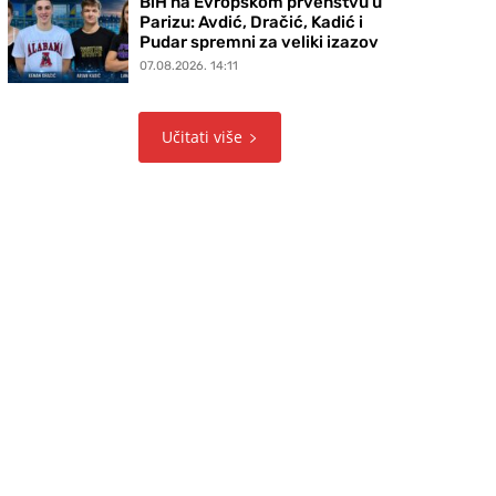
BiH na Evropskom prvenstvu u
Parizu: Avdić, Dračić, Kadić i
Pudar spremni za veliki izazov
07.08.2026. 14:11
Učitati više