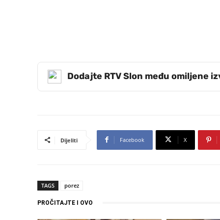
Dodajte RTV Slon među omiljene i
Facebook
X
Dijeliti
TAGS
porez
PROČITAJTE I OVO