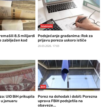
Istaknuto
emašili 8,5 milijardi
Podsjećanje građanima: Rok za
e zabilježen kod
prijavu poreza uskoro ističe
20.03.2026. 17:03
BiH
za: UIO BiH prikupila
Porez na dohodak i dobit: Porezna
 u januaru
uprava FBiH podsjetila na
obaveze...