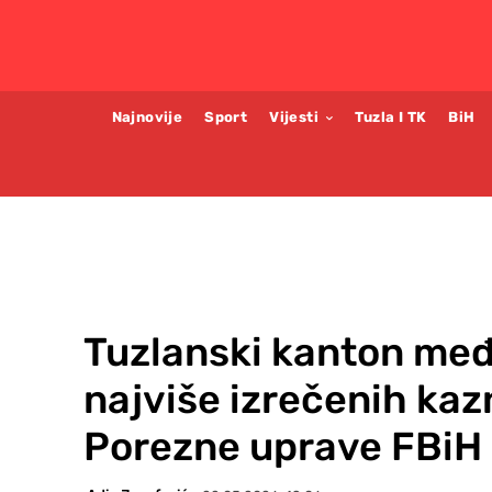
Najnovije
Sport
Vijesti
Tuzla I TK
BiH
Tuzlanski kanton međ
najviše izrečenih kaz
Porezne uprave FBiH