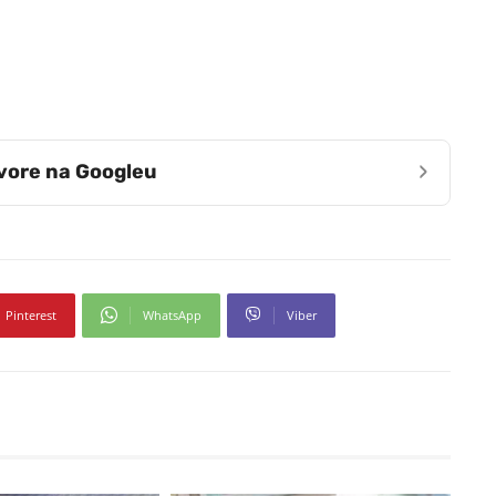
›
zvore na Googleu
Pinterest
WhatsApp
Viber