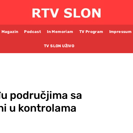
Magazin
Podcast
In Memoriam
TV Program
Impressum
TV SLON UŽIVO
u područjima sa
ni u kontrolama