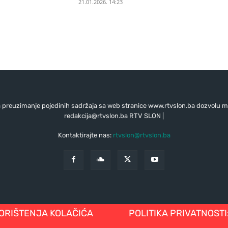
21.01.2026. 14:23
preuzimanje pojedinih sadržaja sa web stranice www.rtvslon.ba dozvolu mo
redakcija@rtvslon.ba
RTV SLON |
Kontaktirajte nas:
rtvslon@rtvslon.ba
KORIŠTENJA KOLAČIĆA
POLITIKA PRIVATNOSTI