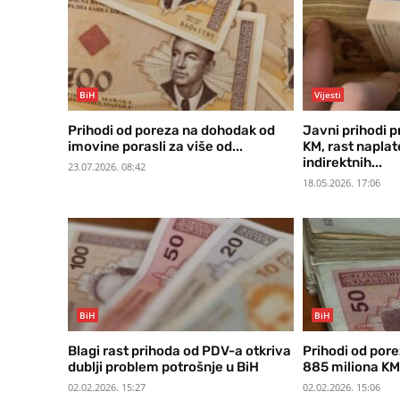
BiH
Vijesti
Prihodi od poreza na dohodak od
Javni prihodi pr
imovine porasli za više od...
KM, rast naplat
indirektnih...
23.07.2026. 08:42
18.05.2026. 17:06
BiH
BiH
Blagi rast prihoda od PDV-a otkriva
Prihodi od pore
dublji problem potrošnje u BiH
885 miliona KM
02.02.2026. 15:27
02.02.2026. 15:06