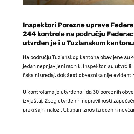
Inspektori Porezne uprave Federaci
244 kontrole na području Federaci
utvrđen je i u Tuzlanskom kantonu
Na području Tuzlanskog kantona obavljene su 43 
jedan neprijavljeni radnik. Inspektori su utvrdili
fiskalni uređaj, dok šest obveznika nije evident
U kontrolama je utvrđeno i da 30 poreznih obvez
izvještaj. Zbog utvrđenih nepravilnosti zapečaće
prekršajni nalozi. Ukupan iznos izrečenih novč