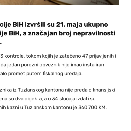
je BiH izvršili su 21. maja ukupno
je BiH, a značajan broj nepravilnosti
.
kontrole, tokom kojih je zatečeno 47 prijavljenih i
 i da jedan porezni obveznik nije imao instaliran
iralo promet putem fiskalnog uređaja.
nika iz Tuzlanskog kantona nije predalo finansijski
na su dva objekta, a u 34 slučaja izdati su
anih kazni u Tuzlanskom kantonu je 360.700 KM.