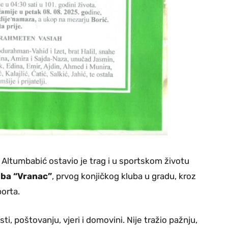
ltumbabić ostavio je trag i u sportskom životu
uba “Vranac”
, prvog konjičkog kluba u gradu, kroz
porta.
i, poštovanju, vjeri i domovini. Nije tražio pažnju,