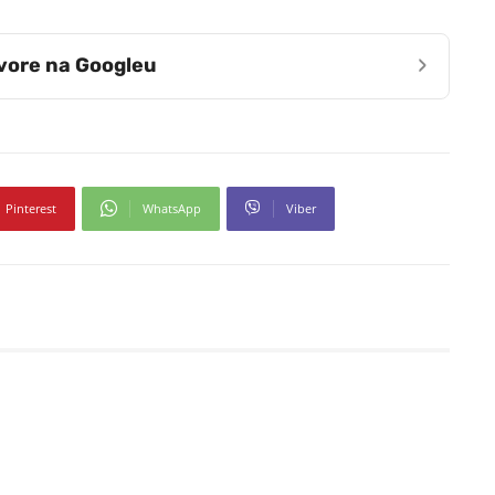
›
zvore na Googleu
Pinterest
WhatsApp
Viber