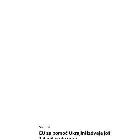
VIJESTI
EU za pomoć Ukrajini izdvaja još
1,4 milijarde eura