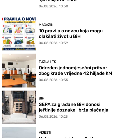
06.08.2026. 10:50
MAGAZIN
10 pravila o novcu koja mogu
olakšati život u BiH
06.08.2026. 10:39
TUZLA I TK
Određen jednomjesečni pritvor
zbog krađe vrijedne 42 hiljade KM
06.08.2026. 10:35
BIH
SEPA za građane BiH donosi
jeftinije doznake i brža plaćanja
06.08.2026. 10:28
VIJESTI