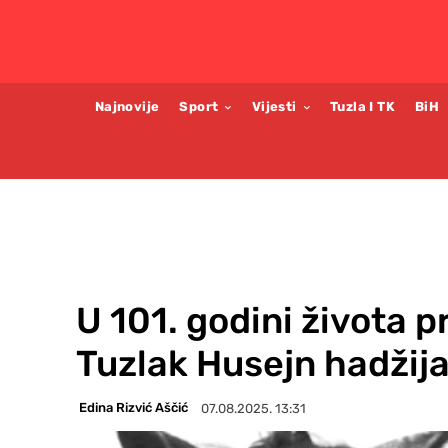
Najnovije
Sport
Vijesti
Tuzla I TK
BiH
U 101. godini života p
Tuzlak Husejn hadžij
Edina Rizvić Aščić
07.08.2025. 13:31