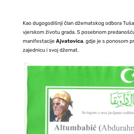
Kao dugogodišnji član džematskog odbora Tušan
vjerskom životu grada. S posebnom predanošću su
manifestacije
Ajvatovica
, gdje je s ponosom pr
zajednicu i svoj džemat.