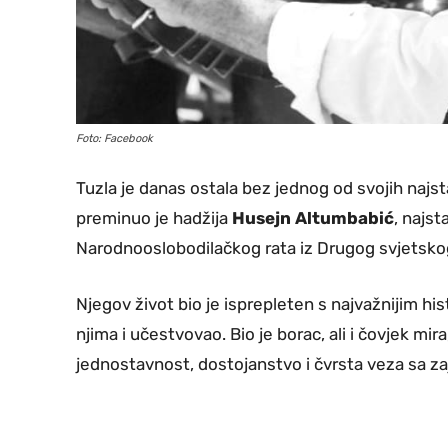
Foto: Facebook
Tuzla je danas ostala bez jednog od svojih najsta
preminuo je hadžija
Husejn Altumbabić
, najst
Narodnooslobodilačkog rata iz Drugog svjetskog
Njegov život bio je isprepleten s najvažnijim hi
njima i učestvovao. Bio je borac, ali i čovjek mir
jednostavnost, dostojanstvo i čvrsta veza sa za