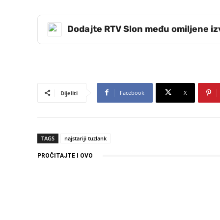
Dodajte RTV Slon među omiljene i
Facebook
X
Dijeliti
TAGS
najstariji tuzlank
PROČITAJTE I OVO