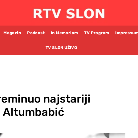
Magazin
Podcast
In Memoriam
TV Program
Impressu
TV SLON UŽIVO
reminuo najstariji
a Altumbabić