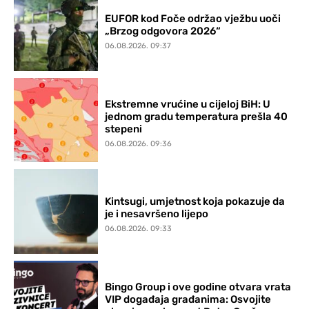
EUFOR kod Foče održao vježbu uoči
„Brzog odgovora 2026“
06.08.2026. 09:37
Ekstremne vrućine u cijeloj BiH: U
jednom gradu temperatura prešla 40
stepeni
06.08.2026. 09:36
Kintsugi, umjetnost koja pokazuje da
je i nesavršeno lijepo
06.08.2026. 09:33
Bingo Group i ove godine otvara vrata
VIP događaja građanima: Osvojite