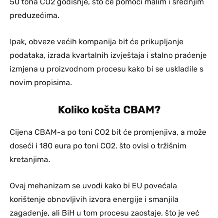
50 tona CO2 godišnje, što će pomoći malim i srednjim
preduzećima.
Ipak, obveze većih kompanija bit će prikupljanje
podataka, izrada kvartalnih izvještaja i stalno praćenje
izmjena u proizvodnom procesu kako bi se uskladile s
novim propisima.
Koliko košta CBAM?
Cijena CBAM-a po toni CO2 bit će promjenjiva, a može
doseći i 180 eura po toni CO2, što ovisi o tržišnim
kretanjima.
Ovaj mehanizam se uvodi kako bi EU povećala
korištenje obnovljivih izvora energije i smanjila
zagađenje, ali BiH u tom procesu zaostaje, što je već