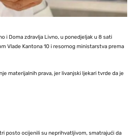
vno i Doma zdravlja Livno, u ponedjeljak u 8 sati
om Vlade Kantona 10 i resornog ministarstva prema
e materijalnih prava, jer livanjski ljekari tvrde da je
i posto ocijenili su neprihvatljivom, smatrajući da