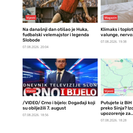
Vijesti
Magazin
Na današnji dan otišao je Huka,
Klimaks i toplot
fudbalski velemajstor i legenda
valunge, nervo
Slobode
07.08.2026. 19:38
07.08.2026. 20:04
Vijesti
Vijesti
/VIDEO/ Crno i bijelo: Događaji koji
Putujete iz Bi
su obilježili 7. august
preko Sinja? I
upozorenje za..
07.08.2026. 18:56
07.08.2026. 18:28