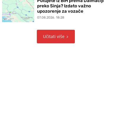
Putujete iz BiH prema Dalmaciji
preko Sinja? Izdato važno
upozorenje za vozače
07.08.2026. 18:28
Učitati više