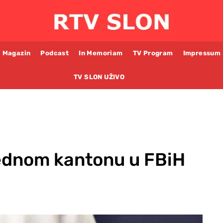
Magazin
Podcast
In Memoriam
TV Program
Impressum
TV SLON UŽIVO
jednom kantonu u FBiH