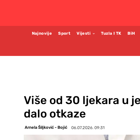
Najnovije
Sport
Vijesti
Tuzla I TK
BiH
Više od 30 ljekara u 
dalo otkaze
Arnela Šiljković - Bojić
06.07.2026. 09:31