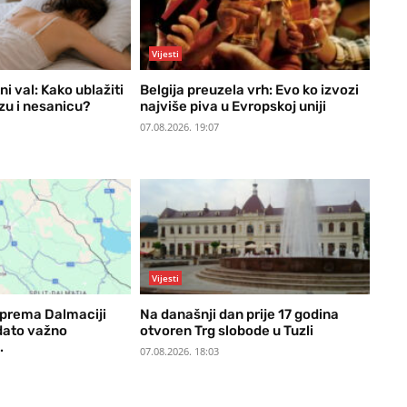
Vijesti
ni val: Kako ublažiti
Belgija preuzela vrh: Evo ko izvozi
zu i nesanicu?
najviše piva u Evropskoj uniji
07.08.2026. 19:07
Vijesti
H prema Dalmaciji
Na današnji dan prije 17 godina
zdato važno
otvoren Trg slobode u Tuzli
.
07.08.2026. 18:03