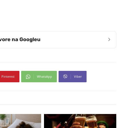
›
zvore na Googleu
Pinterest
WhatsApp
Viber