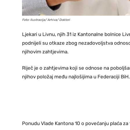
Foto: Ilustracija/ Arhiva/ Doktori
Ljekari u Livnu, njih 31 iz Kantonalne bolnice Li
podnijeli su otkaze zbog nezadovoljstva odnos
njihovim zahtjevima.
Riječ je o zahtjevima koji se odnose na poboljšanj
njihov položaj među najlošijima u Federaciji BiH.
Ponudu Vlade Kantona 10 o povećanju plaća za tr