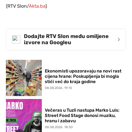
(RTV Slon/
Akta.ba
)
Dodajte RTV Slon među omiljene
›
izvore na Googleu
Ekonomisti upozoravaju na novi rast
cijena hrane: Poskupljenja bi mogla
stići već do kraja godine
08.08.2026. 19:15
Večeras u Tuzli nastupa Marko Luis:
Street Food Stage donosi muziku,
hranu i zabavu
08.08.2026. 18:30