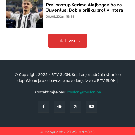
Prvi nastup Kerima Alajbegovića za
Juventus: Dobio priliku protiv Intera
08.08.2026. 15:45
Učitati više
© Copyright 2025 - RTV SLON. Kopiranje sadržaja stranice
dopušteno je uz obavezno navođenje izvora RTV SLON |
Kontaktirajte nas:
rtvslon@rtvslon.ba
© Copyright - RTVSLON 2025