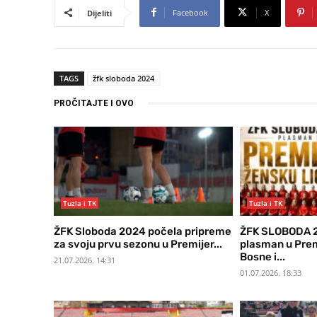
Facebook
X
Dijeliti
TAGS
žfk sloboda 2024
PROČITAJTE I OVO
Tuzla i TK
Tuzla i TK
ŽFK Sloboda 2024 počela pripreme
ŽFK SLOBODA 2
za svoju prvu sezonu u Premijer...
plasman u Prem
Bosne i...
21.07.2026. 14:31
01.07.2026. 18:33