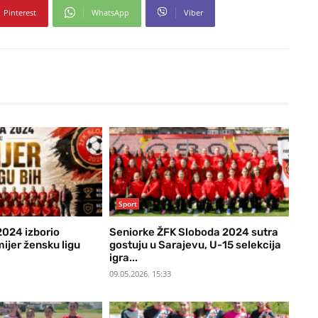
Pinterest
WhatsApp
Viber
Sport
024 izborio
Seniorke ŽFK Sloboda 2024 sutra
ijer žensku ligu
gostuju u Sarajevu, U-15 selekcija
igra...
09.05.2026. 15:33