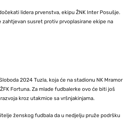
očekati lidera prvenstva, ekipu ŽNK Inter Posušje.
e zahtjevan susret protiv prvoplasirane ekipe na
K Sloboda 2024 Tuzla, koja će na stadionu NK Mramor
i ŽFK Fortuna. Za mlade fudbalerke ovo će biti još
 razvoja kroz utakmice sa vršnjakinjama.
jubitelje ženskog fudbala da u nedjelju pruže podršku