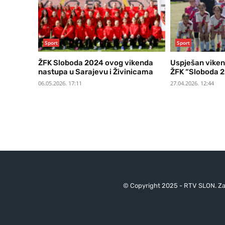
Sport
Sport
ŽFK Sloboda 2024 ovog vikenda
Uspješan viken
nastupa u Sarajevu i Živinicama
ŽFK “Sloboda 
06.05.2026. 17:11
27.04.2026. 12:44
© Copyright 2025 - RTV SLON. Za 