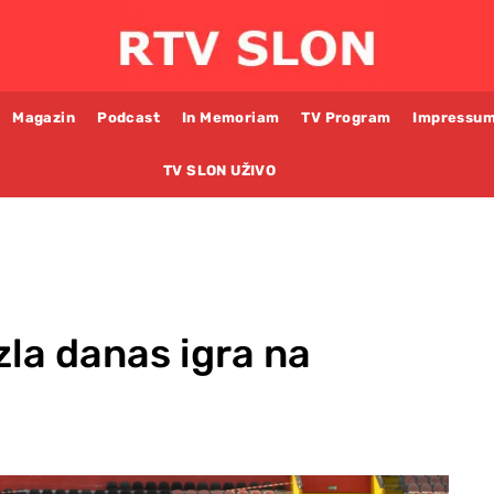
Magazin
Podcast
In Memoriam
TV Program
Impressu
TV SLON UŽIVO
la danas igra na