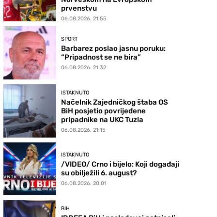
prvenstvu
06.08.2026. 21:55
SPORT
Barbarez poslao jasnu poruku:
“Pripadnost se ne bira”
06.08.2026. 21:32
ISTAKNUTO
Načelnik Zajedničkog štaba OS
BiH posjetio povrijeđene
pripadnike na UKC Tuzla
06.08.2026. 21:15
ISTAKNUTO
/VIDEO/ Crno i bijelo: Koji događaji
su obilježili 6. august?
06.08.2026. 20:01
BIH