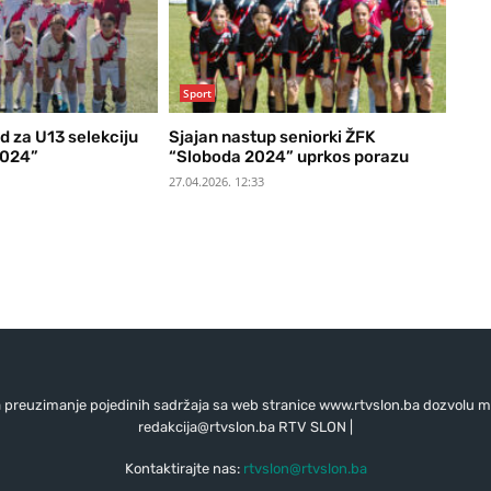
Sport
d za U13 selekciju
Sjajan nastup seniorki ŽFK
2024”
“Sloboda 2024” uprkos porazu
27.04.2026. 12:33
preuzimanje pojedinih sadržaja sa web stranice www.rtvslon.ba dozvolu mo
redakcija@rtvslon.ba
RTV SLON |
Kontaktirajte nas:
rtvslon@rtvslon.ba