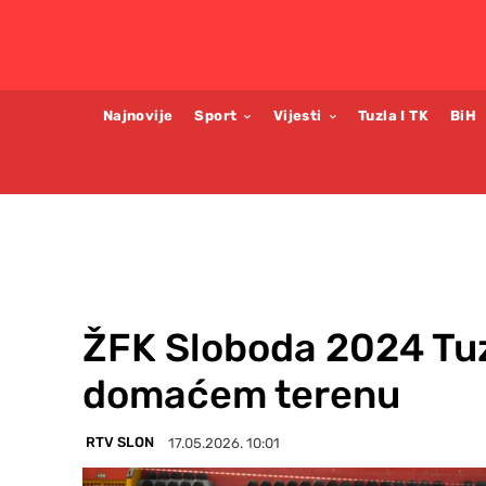
Najnovije
Sport
Vijesti
Tuzla I TK
BiH
ŽFK Sloboda 2024 Tuz
domaćem terenu
RTV SLON
17.05.2026. 10:01