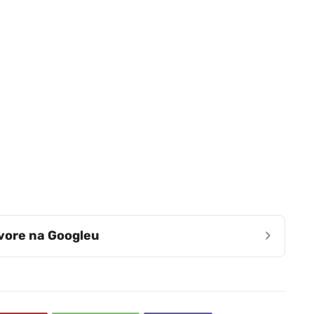
›
zvore na Googleu