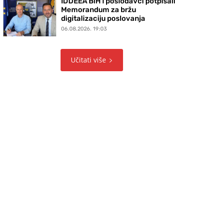
IDDEEA BiH i poslodavci potpisali
Memorandum za bržu
digitalizaciju poslovanja
06.08.2026. 19:03
Učitati više