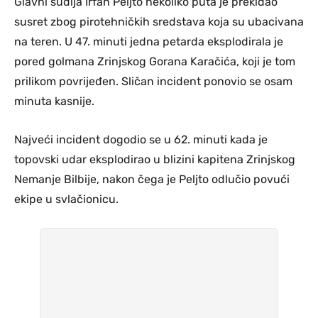
Glavni sudija Irfan Peljto nekoliko puta je prekidao
susret zbog pirotehničkih sredstava koja su ubacivana
na teren. U 47. minuti jedna petarda eksplodirala je
pored golmana Zrinjskog Gorana Karačića, koji je tom
prilikom povrijeđen. Sličan incident ponovio se osam
minuta kasnije.
Najveći incident dogodio se u 62. minuti kada je
topovski udar eksplodirao u blizini kapitena Zrinjskog
Nemanje Bilbije, nakon čega je Peljto odlučio povući
ekipe u svlačionicu.