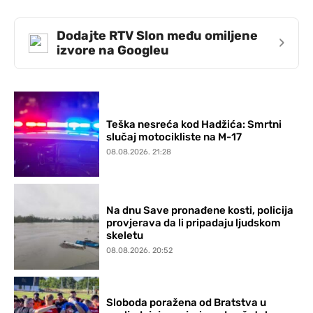
Dodajte RTV Slon među omiljene
›
izvore na Googleu
Teška nesreća kod Hadžića: Smrtni
slučaj motocikliste na M-17
08.08.2026. 21:28
Na dnu Save pronađene kosti, policija
provjerava da li pripadaju ljudskom
skeletu
08.08.2026. 20:52
Sloboda poražena od Bratstva u