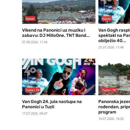
Vijesti
Vijesti
Vikend na Panonici uz muziku i
Van Gogh raspl
zabavu: DJ MilloOne, TNT Band...
spektakl na Pa
obilježio 40...
07.08.2026. 11:34
25.07.2026. 11:48
Tuzla i TK
Tuzla i TK
Van Gogh 24. jula nastupa na
Panonska jezer
Panonici u Tuzli
rođendan, prip
program
17.07.2026. 08:47
16.07.2026. 16:26