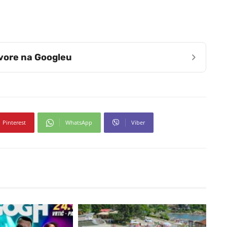
›
zvore na Googleu
Pinterest
WhatsApp
Viber