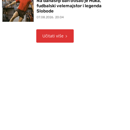
Na današnji dan otišao je Huka,
fudbalski velemajstor i legenda
Slobode
07.08.2026. 20:04
Učitati više