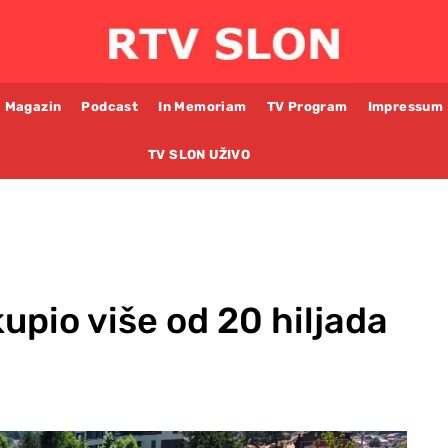
Magazin
Podcast
In Memoriam
TV Program
Impressum
TV SLON UŽIVO
upio više od 20 hiljada