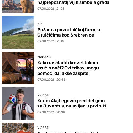
najprepoznatljivijih simbola grada
07.08.2026. 21:25
BIH
Požar na povratničkoj farmi u
Grujčićima kod Srebrenice
07.08.2026. 21:15
MAGAZIN
Kako rashladiti krevet tokom
vrućih noći? Ovi trikovi mogu
pomoći da lakše zaspite
07.08.2026. 20:48
VIJESTI
Kerim Alajbegović pred debijem
za Juventus, najavljen u prvih 11
07.08.2026. 20:20
VIJESTI