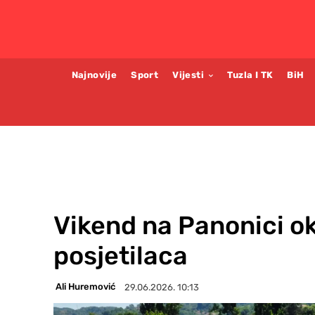
Najnovije
Sport
Vijesti
Tuzla I TK
BiH
Vikend na Panonici ok
posjetilaca
Ali Huremović
29.06.2026. 10:13