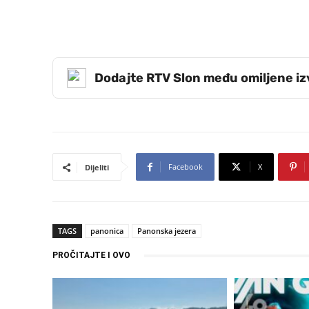
Dodajte RTV Slon među omiljene i
Facebook
X
Dijeliti
TAGS
panonica
Panonska jezera
PROČITAJTE I OVO