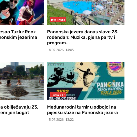
Istaknuto
esao Tuzlu: Rock
Panonska jezera danas slave 23.
nonskim jezerima
rođendan: Muzika, pjena party i
program...
18.07.2026. 14:05
Tuzla i TK
a obilježavaju 23.
Međunarodni turnir u odbojci na
remljen bogat
pijesku stiže na Panonska jezera
15.07.2026. 13:22