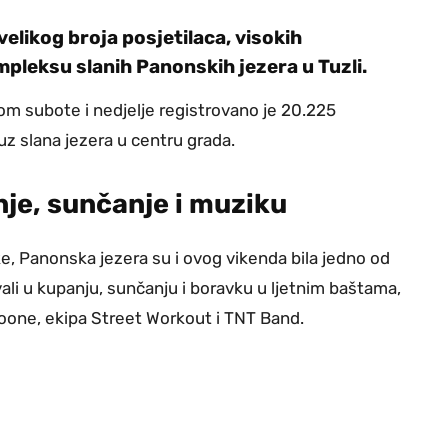
elikog broja posjetilaca, visokih
leksu slanih Panonskih jezera u Tuzli.
m subote i nedjelje registrovano je 20.225
 uz slana jezera u centru grada.
je, sunčanje i muziku
e, Panonska jezera su i ovog vikenda bila jedno od
vali u kupanju, sunčanju i boravku u ljetnim baštama,
loone, ekipa Street Workout i TNT Band.