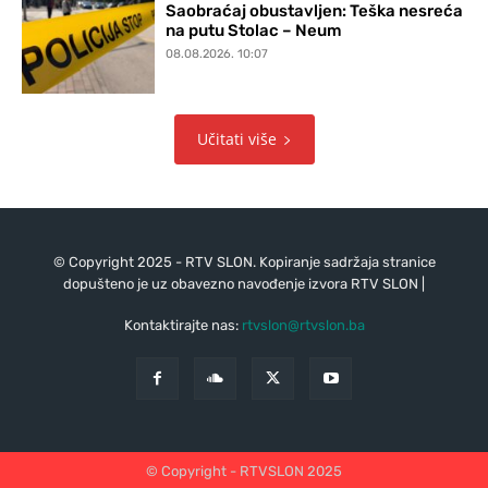
Saobraćaj obustavljen: Teška nesreća
na putu Stolac – Neum
08.08.2026. 10:07
Učitati više
© Copyright 2025 - RTV SLON. Kopiranje sadržaja stranice
dopušteno je uz obavezno navođenje izvora RTV SLON |
Kontaktirajte nas:
rtvslon@rtvslon.ba
© Copyright - RTVSLON 2025