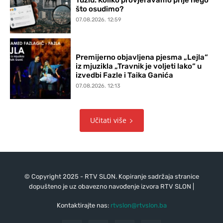
Tuzlu: Koliko provjeravamo prije nego
što osudimo?
07.08.2026. 12:59
Premijerno objavljena pjesma „Lejla“
iz mjuzikla „Travnik je voljeti lako“ u
izvedbi Fazle i Taika Ganića
07.08.2026. 12:13
Učitati više
© Copyright 2025 - RTV SLON. Kopiranje sadržaja stranice
dopušteno je uz obavezno navođenje izvora RTV SLON |
Kontaktirajte nas:
rtvslon@rtvslon.ba