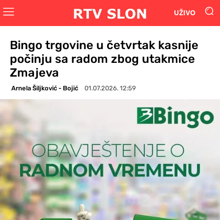
UŽIVO
Bingo trgovine u četvrtak kasnije
počinju sa radom zbog utakmice
Zmajeva
Arnela Šiljković - Bojić
01.07.2026. 12:59