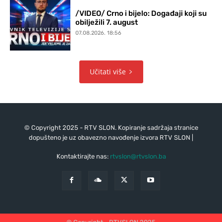
/VIDEO/ Crno i bijelo: Događaji koji su
obilježili 7. august
07.08.2026. 18:56
Učitati više
© Copyright 2025 - RTV SLON. Kopiranje sadržaja stranice
dopušteno je uz obavezno navođenje izvora RTV SLON |
Kontaktirajte nas:
rtvslon@rtvslon.ba