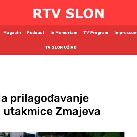
Magazin
Podcast
In Memoriam
TV Program
Impressu
TV SLON UŽIVO
la prilagođavanje
 utakmice Zmajeva