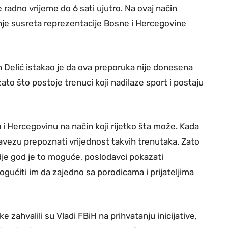
adno vrijeme do 6 sati ujutro. Na ovaj način
je susreta reprezentacije Bosne i Hercegovine
an Delić istakao je da ova preporuka nije donesena
ato što postoje trenuci koji nadilaze sport i postaju
 i Hercegovinu na način koji rijetko šta može. Kada
obavezu prepoznati vrijednost takvih trenutaka. Zato
gdje god je to moguće, poslodavci pokazati
gućiti im da zajedno sa porodicama i prijateljima
ke zahvalili su Vladi FBiH na prihvatanju inicijative,