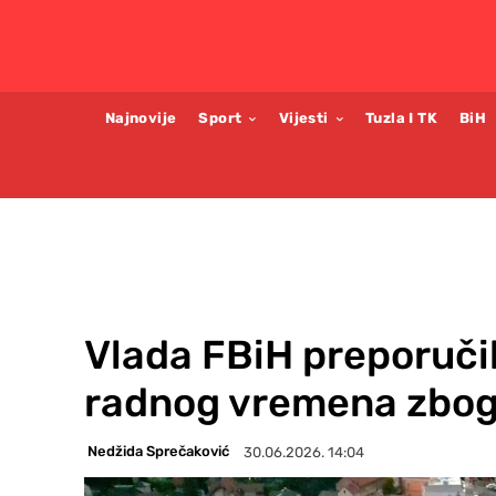
Najnovije
Sport
Vijesti
Tuzla I TK
BiH
Vlada FBiH preporuči
radnog vremena zbog
Nedžida Sprečaković
30.06.2026. 14:04