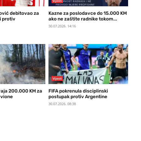
Vijesti
vić debitovao za
Kazne za poslodavce do 15.000 KM
 protiv
ako ne zaštite radnike tokom...
30.07.2026. 14:16
Vijesti
vaja 200.000 KM za
FIFA pokrenula disciplinski
avione
postupak protiv Argentine
30.07.2026. 08:38