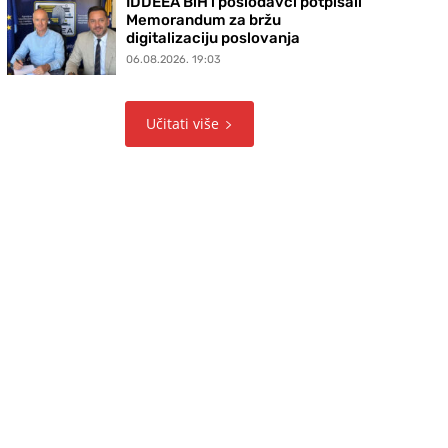
IDDEEA BiH i poslodavci potpisali
Memorandum za bržu
digitalizaciju poslovanja
06.08.2026. 19:03
Učitati više