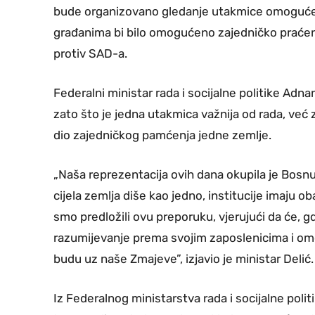
bude organizovano gledanje utakmice omoguće r
građanima bi bilo omogućeno zajedničko praćen
protiv SAD-a.
Federalni ministar rada i socijalne politike Adn
zato što je jedna utakmica važnija od rada, već z
dio zajedničkog pamćenja jedne zemlje.
„Naša reprezentacija ovih dana okupila je Bosnu
cijela zemlja diše kao jedno, institucije imaju 
smo predložili ovu preporuku, vjerujući da će, 
razumijevanje prema svojim zaposlenicima i omo
budu uz naše Zmajeve”, izjavio je ministar Delić.
Iz Federalnog ministarstva rada i socijalne politi