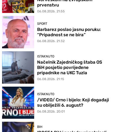
prvenstvu
06.08.2026. 21:55
SPORT
Barbarez poslao jasnu poruku:
“Pripadnost se ne bira”
06.08.2026. 21:32
ISTAKNUTO
Načelnik Zajedničkog štaba OS
BiH posjetio povrijeđene
pripadnike na UKC Tuzla
06.08.2026. 21:15
ISTAKNUTO
/VIDEO/ Crno i bijelo: Koji događaji
su obilježili 6. august?
06.08.2026. 20:01
BIH