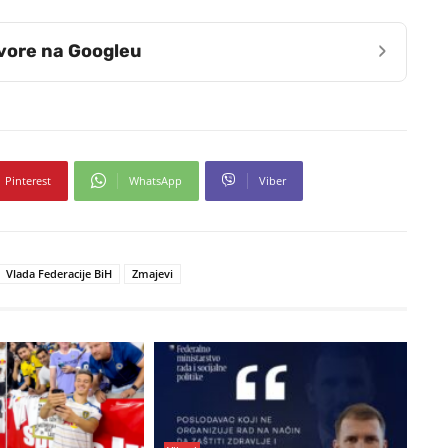
›
zvore na Googleu
Pinterest
WhatsApp
Viber
Vlada Federacije BiH
Zmajevi