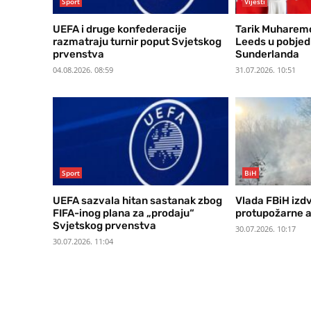
Sport
Vijesti
UEFA i druge konfederacije
Tarik Muharemo
razmatraju turnir poput Svjetskog
Leeds u pobjedi
prvenstva
Sunderlanda
04.08.2026. 08:59
31.07.2026. 10:51
Sport
BiH
UEFA sazvala hitan sastanak zbog
Vlada FBiH izd
FIFA-inog plana za „prodaju“
protupožarne 
Svjetskog prvenstva
30.07.2026. 10:17
30.07.2026. 11:04