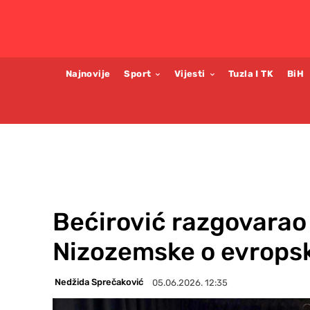
Najnovije
Sport
Vijesti
Tuzla I TK
BiH
Bećirović razgovarao
Nizozemske o evrops
Nedžida Sprečaković
05.06.2026. 12:35