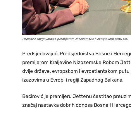
Bećirović razgovarao s premijerom Nizozemske o evropskom putu BiH
Predsjedavajući Predsjedništva Bosne i Hercego
premijerom Kraljevine Nizozemske Robom Jette
dvije države, evropskom i evroatlantskom putu B
izazovima u Evropi i regiji Zapadnog Balkana.
Bećirović je premijeru Jettenu čestitao preuzim
značaj nastavka dobrih odnosa Bosne i Hercego