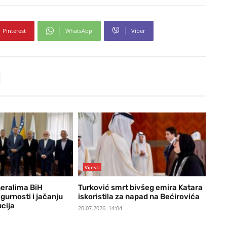
Pinterest
WhatsApp
Viber
Vijesti
neralima BiH
Turković smrt bivšeg emira Katara
gurnosti i jačanju
iskoristila za napad na Bećirovića
ucija
20.07.2026. 14:04