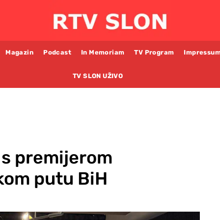
Magazin
Podcast
In Memoriam
TV Program
Impressu
TV SLON UŽIVO
 s premijerom
kom putu BiH