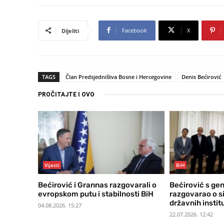
Facebook
X
Dijeliti
TAGS
Član Predsjedništva Bosne i Hercegovine
Denis Bećirović
PROČITAJTE I OVO
Vijesti
BiH
Bećirović i Grannas razgovarali o
Bećirović s ge
evropskom putu i stabilnosti BiH
razgovarao o si
državnih instit
04.08.2026. 15:27
22.07.2026. 12:42