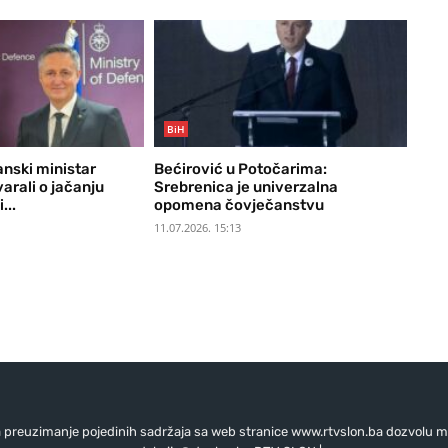
BiH
tanski ministar
Bećirović u Potočarima:
arali o jačanju
Srebrenica je univerzalna
...
opomena čovječanstvu
11.07.2026. 15:13
preuzimanje pojedinih sadržaja sa web stranice www.rtvslon.ba dozvolu mo