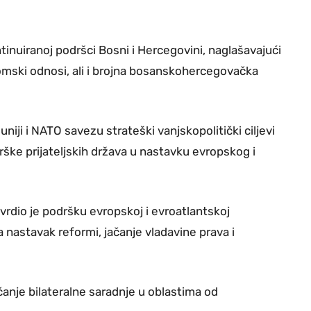
inuiranoj podršci Bosni i Hercegovini, naglašavajući
nomski odnosi, ali i brojna bosanskohercegovačka
niji i NATO savezu strateški vanjskopolitički ciljevi
ške prijateljskih država u nastavku evropskog i
rdio je podršku evropskoj i evroatlantskoj
 nastavak reformi, jačanje vladavine prava i
čanje bilateralne saradnje u oblastima od