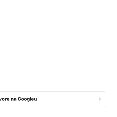
›
zvore na Googleu