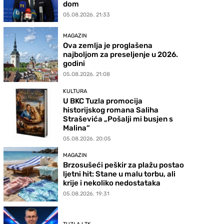
dom
05.08.2026. 21:33
MAGAZIN
Ova zemlja je proglašena
najboljom za preseljenje u 2026.
godini
05.08.2026. 21:08
KULTURA
U BKC Tuzla promocija
historijskog romana Saliha
Straševića „Pošalji mi busjen s
Malina“
05.08.2026. 20:05
MAGAZIN
Brzosušeći peškir za plažu postao
ljetni hit: Stane u malu torbu, ali
krije i nekoliko nedostataka
05.08.2026. 19:31