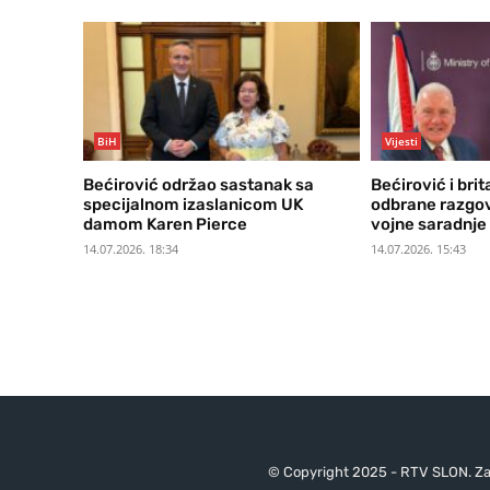
BiH
Vijesti
Bećirović održao sastanak sa
Bećirović i bri
specijalnom izaslanicom UK
odbrane razgov
damom Karen Pierce
vojne saradnje i
14.07.2026. 18:34
14.07.2026. 15:43
© Copyright 2025 - RTV SLON. Za 