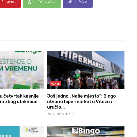
Pinterest
WhatsApp
Viber
Vijesti
u četvrtak kasnije
Još jedno „Naše mjesto“: Bingo
om zbog utakmice
otvorio hipermarket u Vitezu i
uručio...
26.06.2026. 15:17