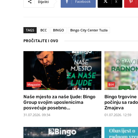
Facebook
X
Dijeliti
TAGS
BCC
BINGO
Bingo City Center Tuzla
PROČITAJTE I OVO
Magazin
BiH
Naše mjesto za naše ljude: Bingo
Bingo trgovine 
Group svojim uposlenicima
počinju sa rad
posvećuje posebno...
Zmajeva
31.07.2026. 09:34
01.07.2026. 12:59