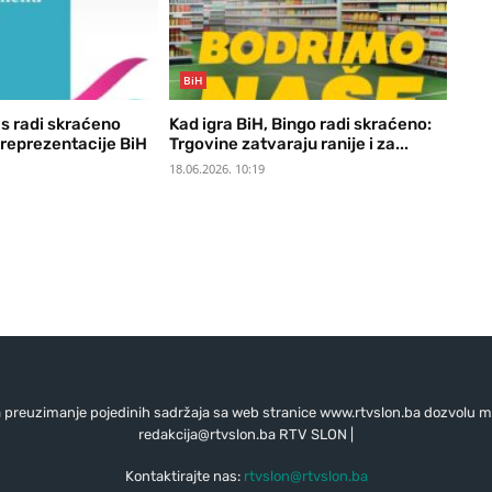
BiH
s radi skraćeno
Kad igra BiH, Bingo radi skraćeno:
reprezentacije BiH
Trgovine zatvaraju ranije i za...
18.06.2026. 10:19
preuzimanje pojedinih sadržaja sa web stranice www.rtvslon.ba dozvolu mo
redakcija@rtvslon.ba
RTV SLON |
Kontaktirajte nas:
rtvslon@rtvslon.ba