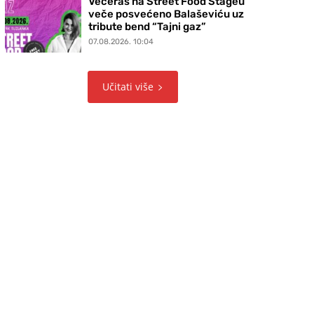
Večeras na Street Food Stageu
veče posvećeno Balaševiću uz
tribute bend “Tajni gaz”
07.08.2026. 10:04
Učitati više