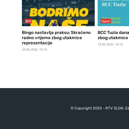
BiH
Vijesti
Bingo nastavlja praksu: Skraćeno
BCC Tuzla dana
radno vrijeme zbog utakmice
zbog utakmice 
reprezentacije
18.06.2026. 14:19
23.06.2026. 15:16
© Copyright 2025 - RTV SLON. Za 