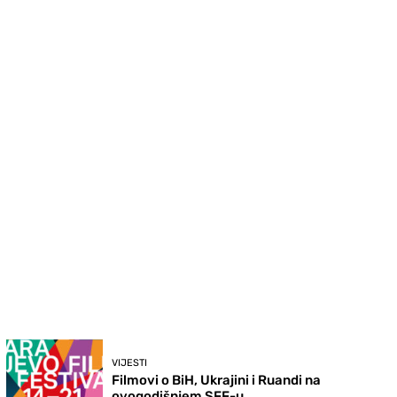
VIJESTI
Filmovi o BiH, Ukrajini i Ruandi na
ovogodišnjem SFF-u