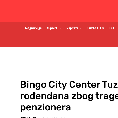
Najnovije
Sport
Vijesti
Tuzla I TK
BiH
Bingo City Center Tu
rođendana zbog trag
penzionera