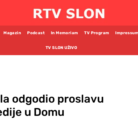
Magazin
Podcast
In Memoriam
TV Program
Impressu
TV SLON UŽIVO
zla odgodio proslavu
edije u Domu