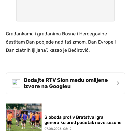
Građankama i građanima Bosne i Hercegovine
čestitam Dan pobjede nad fašizmom, Dan Evrope i
Dan zlatnih ljiljana”, kazao je Bećirović.
Dodajte RTV Slon među omiljene
›
izvore na Googleu
Sloboda protiv Bratstva igra
generalku pred početak nove sezone
07.08.2026. 08:19