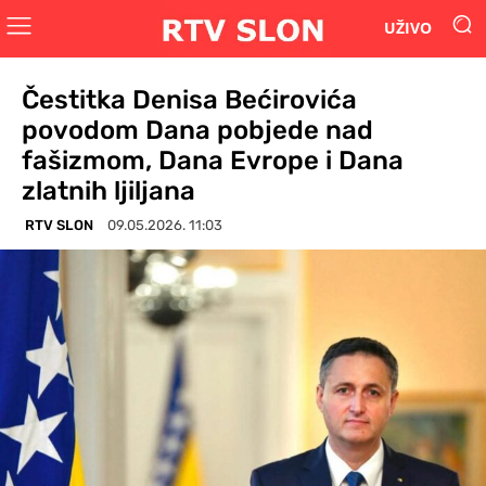
UŽIVO
Čestitka Denisa Bećirovića
povodom Dana pobjede nad
fašizmom, Dana Evrope i Dana
zlatnih ljiljana
RTV SLON
09.05.2026. 11:03