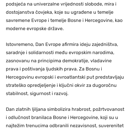
podsjeća na univerzalne vrijednosti slobode, mira i
dostojanstva čovjeka, koje su ugrađene u temelje
savremene Evrope i temelje Bosne i Hercegovine, kao
moderne evropske države.
Istovremeno, Dan Evrope afirmira ideju zajedništva,
saradnje i solidarnosti među evropskim narodima,
zasnovanu na principima demokratije, vladavine
prava i poštivanja ljudskih prava. Za Bosnu i
Hercegovinu evropski i evroatlantski put predstavljaju
strateško opredjeljenje i ključni okvir za dugoročnu
stabilnost, sigurnost i razvoj.
Dan zlatnih ljiljana simbolizira hrabrost, požrtvovanost
i odlučnost branilaca Bosne i Hercegovine, koji su u
najtežim trenucima odbranili nezavisnost, suverenitet