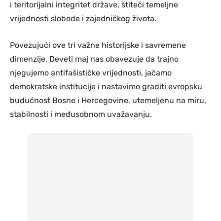
i teritorijalni integritet države, štiteći temeljne
vrijednosti slobode i zajedničkog života.
Povezujući ove tri važne historijske i savremene
dimenzije, Deveti maj nas obavezuje da trajno
njegujemo antifašističke vrijednosti, jačamo
demokratske institucije i nastavimo graditi evropsku
budućnost Bosne i Hercegovine, utemeljenu na miru,
stabilnosti i međusobnom uvažavanju.