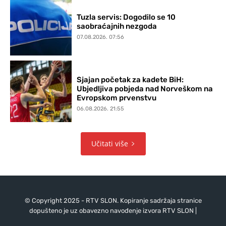
Tuzla servis: Dogodilo se 10
saobraćajnih nezgoda
07.08.2026. 07:56
Sjajan početak za kadete BiH:
Ubjedljiva pobjeda nad Norveškom na
Evropskom prvenstvu
06.08.2026. 21:55
Učitati više
© Copyright 2025 - RTV SLON. Kopiranje sadržaja stranice
dopušteno je uz obavezno navođenje izvora RTV SLON |