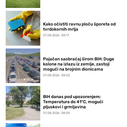
Kako očistiti ravnu ploču šporeta od
tvrdokornih mrlja
07.08.2026. 08:17
Pojačan saobraćaj širom BiH: Duge
kolone na izlazu iz zemlje, zastoji
mogući na brojnim dionicama
07.08.2026. 08:02
BiH danas pod upozorenjem:
Temperatura do 41°C, mogući
pljuskovi i grmljavina
07.08.2026. 08:00