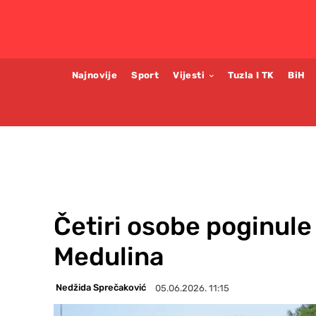
Najnovije
Sport
Vijesti
Tuzla I TK
BiH
Četiri osobe poginule
Medulina
Nedžida Sprečaković
05.06.2026. 11:15