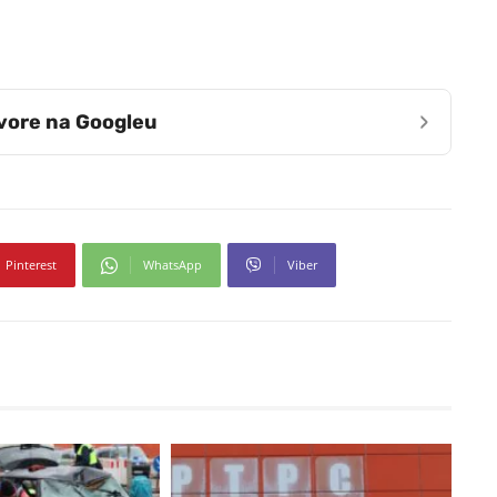
›
zvore na Googleu
Pinterest
WhatsApp
Viber