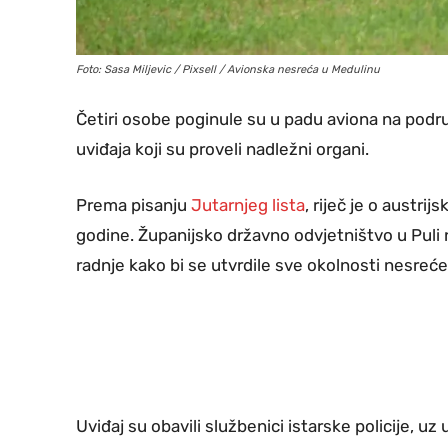
Foto: Sasa Miljevic / Pixsell / Avionska nesreća u Medulinu
Četiri osobe poginule su u padu aviona na podru
uviđaja koji su proveli nadležni organi.
Prema pisanju
Jutarnjeg lista
, riječ je o austri
godine. Županijsko državno odvjetništvo u Puli na
radnje kako bi se utvrdile sve okolnosti nesreće
Uviđaj su obavili službenici istarske policije, uz