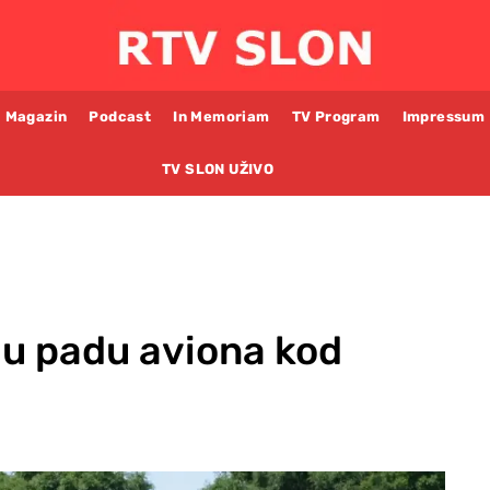
Magazin
Podcast
In Memoriam
TV Program
Impressum
TV SLON UŽIVO
 u padu aviona kod