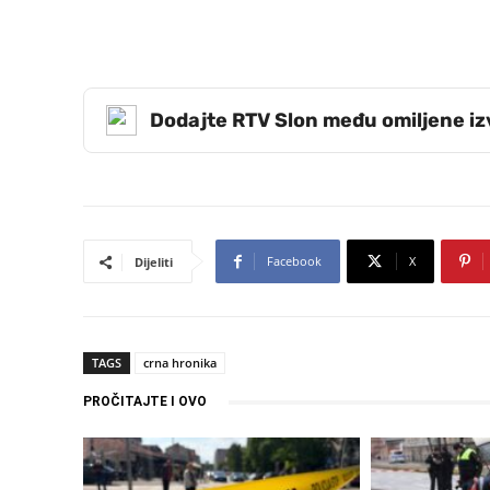
Dodajte RTV Slon među omiljene i
Facebook
X
Dijeliti
TAGS
crna hronika
PROČITAJTE I OVO