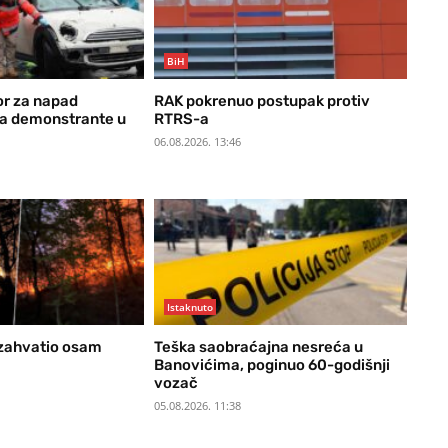
BiH
or za napad
RAK pokrenuo postupak protiv
a demonstrante u
RTRS-a
06.08.2026. 13:46
Istaknuto
 zahvatio osam
Teška saobraćajna nesreća u
Banovićima, poginuo 60-godišnji
vozač
05.08.2026. 11:38