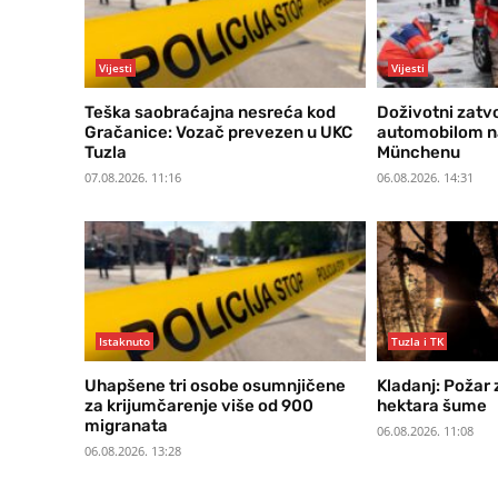
Vijesti
Vijesti
Teška saobraćajna nesreća kod
Doživotni zatv
Gračanice: Vozač prevezen u UKC
automobilom n
Tuzla
Münchenu
07.08.2026. 11:16
06.08.2026. 14:31
Istaknuto
Tuzla i TK
Uhapšene tri osobe osumnjičene
Kladanj: Požar
za krijumčarenje više od 900
hektara šume
migranata
06.08.2026. 11:08
06.08.2026. 13:28