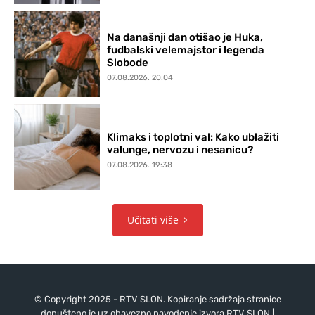
Na današnji dan otišao je Huka,
fudbalski velemajstor i legenda
Slobode
07.08.2026. 20:04
Klimaks i toplotni val: Kako ublažiti
valunge, nervozu i nesanicu?
07.08.2026. 19:38
Učitati više
© Copyright 2025 - RTV SLON. Kopiranje sadržaja stranice
dopušteno je uz obavezno navođenje izvora RTV SLON |