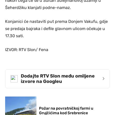
nakon čega će se u Sultan Sulejmanovoj džamiji u
Šeherdžiku klanjati podne-namaz.
Konjanici će nastaviti put prema Donjem Vakufu, gdje
se predaja bajraka i defile glavnom ulicom očekuje u
17.30 sati.
IZVOR: RTV Slon/ Fena
Dodajte RTV Slon među omiljene
›
izvore na Googleu
Požar na povratničkoj farmi u
Grujčićima kod Srebrenice