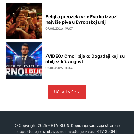
Belgija preuzela vrh: Evo ko izvozi
najviše piva u Evropskoj uniji
07.08.2026. 19:07
/VIDEO/ Crno i bijelo: Događaji koji su
obilježili 7. august
07.08.2026. 18:56
Učitati više
© Copyright 2025 - RTV SLON. Kopiranje sadržaja stranice
dopušteno je uz obavezno navođenje izvora RTV SLON |