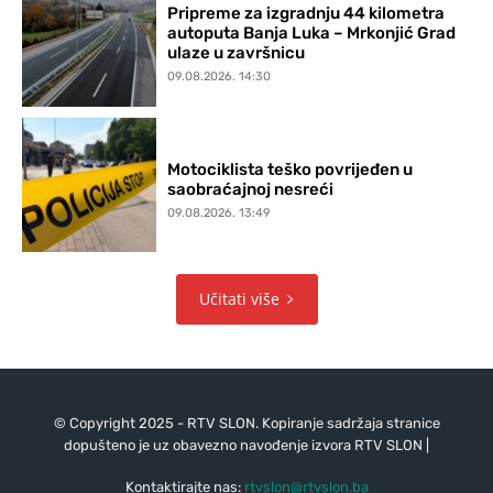
Pripreme za izgradnju 44 kilometra
autoputa Banja Luka – Mrkonjić Grad
ulaze u završnicu
09.08.2026. 14:30
Motociklista teško povrijeđen u
saobraćajnoj nesreći
09.08.2026. 13:49
Učitati više
© Copyright 2025 - RTV SLON. Kopiranje sadržaja stranice
dopušteno je uz obavezno navođenje izvora RTV SLON |
Kontaktirajte nas:
rtvslon@rtvslon.ba