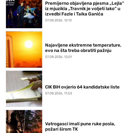
Premijerno objavljena pjesma „Lejla“
iz mjuzikla „Travnik je voljeti lako“ u
izvedbi Fazle i Taika Ganića
07.08.2026. 12:13
Najavljene ekstremne temperature,
evo na šta treba obratiti pažnju
07.08.2026. 12:01
CIK BiH ovjerio 64 kandidatske liste
07.08.2026. 11:53
Vatrogasci imali pune ruke posla,
požari širom TK