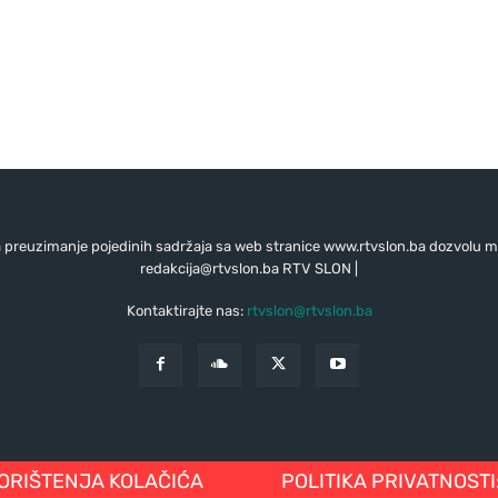
preuzimanje pojedinih sadržaja sa web stranice www.rtvslon.ba dozvolu mo
redakcija@rtvslon.ba
RTV SLON |
Kontaktirajte nas:
rtvslon@rtvslon.ba
KORIŠTENJA KOLAČIĆA
POLITIKA PRIVATNOSTI