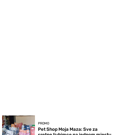
PROMO
Pet Shop Moja Maza: Sve za
sretne ljubimce na jednom mjestu