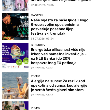
03.08.2026. 10:15
MAGAZIN
Naše mjesto za naše ljude: Bingo
Group svojim uposlenicima
posvećuje posebno lijep
festivalski trenutak
31.07.2026. 09:34
ISTAKNUTO
Energetska efikasnost više nije
izbor, već pametna investicija –
uz NLB Banku i do 20%
bespovratnog EU poticaja
22.07.2026. 15:08
PROMO
Alergija na sunce: Za razliku od
opekotina od sunca, kod alergije
je svrab često glavni simptom
22.07.2026. 13:33
PROMO