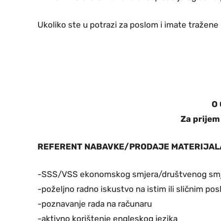
Ukoliko ste u potrazi za poslom i imate tražene kv
O 
Za prijem
REFERENT NABAVKE/PRODAJE MATERIJALA
-SSS/VSS ekonomskog smjera/društvenog sm
-poželjno radno iskustvo na istim ili sličnim po
-poznavanje rada na računaru
-aktivno korištenje engleskog jezika