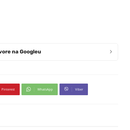
›
zvore na Googleu
Pinterest
WhatsApp
Viber