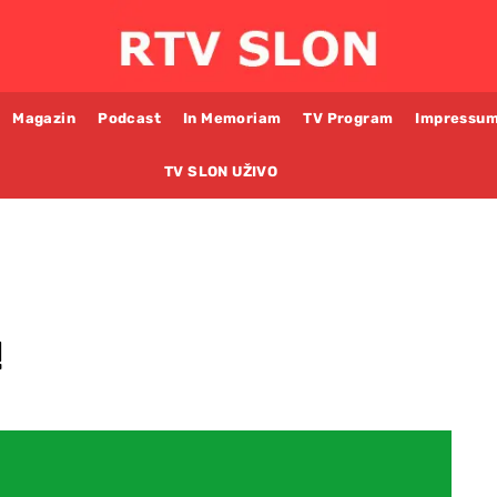
Magazin
Podcast
In Memoriam
TV Program
Impressu
TV SLON UŽIVO
!