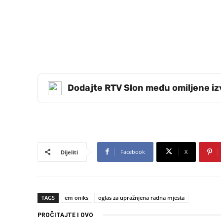
Dodajte RTV Slon među omiljene i
Facebook
X
Dijeliti
TAGS
em oniks
oglas za upražnjena radna mjesta
PROČITAJTE I OVO