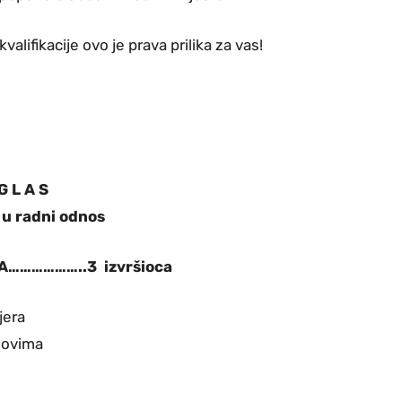
alifikacije ovo je prava prilika za vas!
G L A S
 u radni odnos
………………..3 izvršioca
jera
slovima