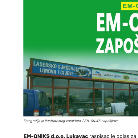
Fotografija je ilustrativnog karaktera / EM-ONIKS zapošljava
EM-ONIKS d.o.o. Lukavac
raspisao je oglas z