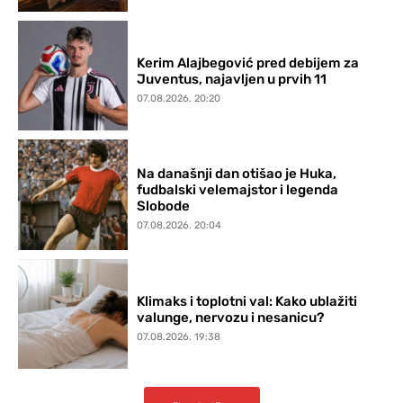
Kerim Alajbegović pred debijem za
Juventus, najavljen u prvih 11
07.08.2026. 20:20
Na današnji dan otišao je Huka,
fudbalski velemajstor i legenda
Slobode
07.08.2026. 20:04
Klimaks i toplotni val: Kako ublažiti
valunge, nervozu i nesanicu?
07.08.2026. 19:38