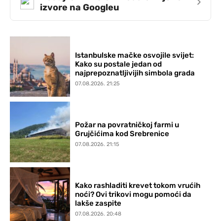
›
izvore na Googleu
Istanbulske mačke osvojile svijet:
Kako su postale jedan od
najprepoznatljivijih simbola grada
07.08.2026. 21:25
Požar na povratničkoj farmi u
Grujčićima kod Srebrenice
07.08.2026. 21:15
Kako rashladiti krevet tokom vrućih
noći? Ovi trikovi mogu pomoći da
lakše zaspite
07.08.2026. 20:48