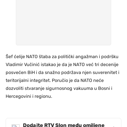
Šef ćelije NATO štaba za politički angažman i podršku
Vladimir Vučinić istakao je da je NATO već tri decenije
posvećen BiH i da snažno podržava njen suverenitet i
teritorijalni integritet. Poručio je da NATO neće
dozvoliti stvaranje sigurnosnog vakuuma u Bosni i
Hercegovini i regionu.
Dodajte RTV Slon među omiljene