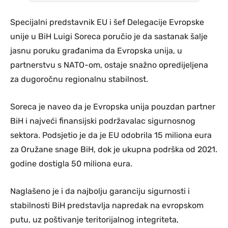
Specijalni predstavnik EU i šef Delegacije Evropske
unije u BiH Luigi Soreca poručio je da sastanak šalje
jasnu poruku građanima da Evropska unija, u
partnerstvu s NATO-om, ostaje snažno opredijeljena
za dugoročnu regionalnu stabilnost.
Soreca je naveo da je Evropska unija pouzdan partner
BiH i najveći finansijski podržavalac sigurnosnog
sektora. Podsjetio je da je EU odobrila 15 miliona eura
za Oružane snage BiH, dok je ukupna podrška od 2021.
godine dostigla 50 miliona eura.
Naglašeno je i da najbolju garanciju sigurnosti i
stabilnosti BiH predstavlja napredak na evropskom
putu, uz poštivanje teritorijalnog integriteta,