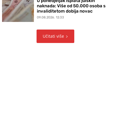
U ponedjeljak isplata julskih
naknada: Više od 50.000 osoba s
invaliditetom dobija novac
09.08.2026. 12:33
Učitati više