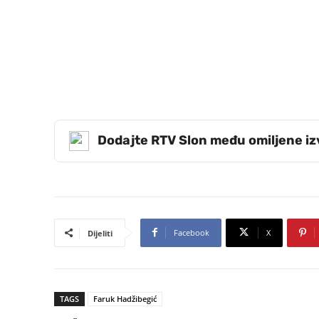
Dodajte RTV Slon među omiljene i
Facebook
X
Dijeliti
TAGS
Faruk Hadžibegić