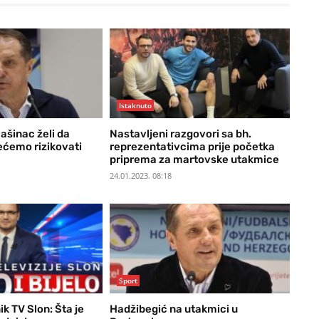
Istaknuto
ašinac želi da
Nastavljeni razgovori sa bh.
ećemo rizikovati
reprezentativcima prije početka
priprema za martovske utakmice
24.01.2023. 08:18
Sport
k TV Slon: Šta je
Hadžibegić na utakmici u