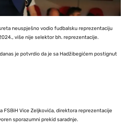
usreta neuspješno vodio fudbalsku reprezentaciju
24., više nije selektor bh. reprezentacije.
 danas je potvrdio da je sa Hadžibegićem postignut
 FSBiH Vice Zeljkovića, direktora reprezentacije
voren sporazumni prekid saradnje.