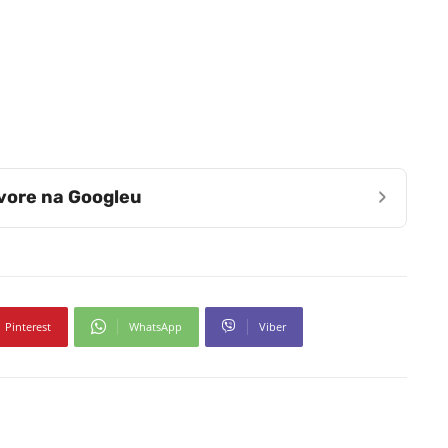
›
zvore na Googleu
Pinterest
WhatsApp
Viber