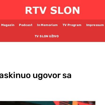
Magazin
Podcast
In Memoriam
TV Program
Impressum
TV SLON UŽIVO
raskinuo ugovor sa