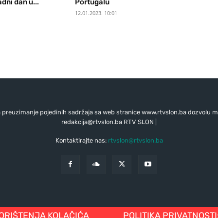
adni dan u...
Portugalu
12.01.2023. 10:01
preuzimanje pojedinih sadržaja sa web stranice www.rtvslon.ba dozvolu mo
redakcija@rtvslon.ba
RTV SLON |
Kontaktirajte nas:
rtvslon@rtvslon.ba
KORIŠTENJA KOLAČIĆA
POLITIKA PRIVATNOSTI