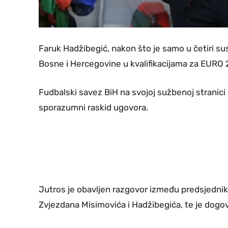
Faruk Hadžibegić, nakon što je samo u četiri s
Bosne i Hercegovine u kvalifikacijama za EURO 20
Fudbalski savez BiH na svojoj sužbenoj stranici
sporazumni raskid ugovora.
Jutros je obavljen razgovor između predsjednika
Zvjezdana Misimovića i Hadžibegića, te je dogo