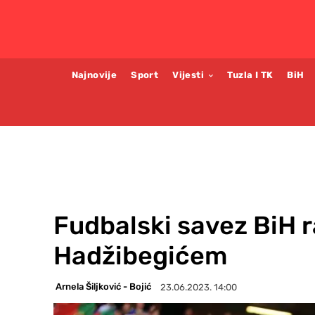
Najnovije
Sport
Vijesti
Tuzla I TK
BiH
Fudbalski savez BiH 
Hadžibegićem
Arnela Šiljković - Bojić
23.06.2023. 14:00