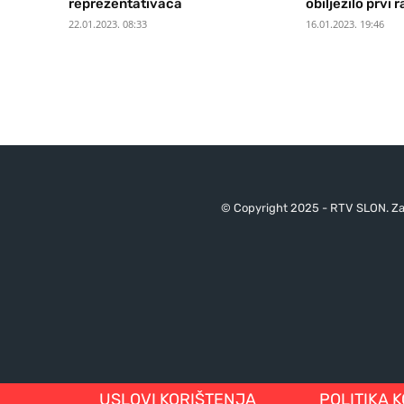
reprezentativaca
obilježilo prvi r
22.01.2023. 08:33
16.01.2023. 19:46
© Copyright 2025 - RTV SLON. Za 
USLOVI KORIŠTENJA
POLITIKA 