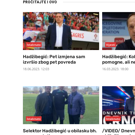
PROČITAJTE I OVO
Istaknuto
Vijesti
Hadžibegić: Pet izmjena sam
Hadžibegić: Kol
izvršio zbog pet povreda
pomogne, ali n
18.06.2023. 12:03
16.03.2023. 18:00
Istaknuto
Istaknuto
Selektor Hadžibegić u obilasku bh.
/VIDEO/ Dnevni