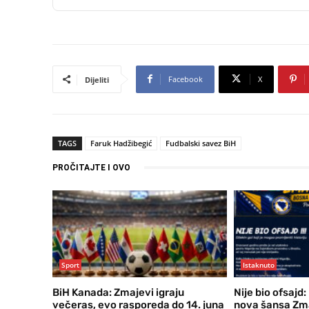
Facebook
X
Dijeliti
TAGS
Faruk Hadžibegić
Fudbalski savez BiH
PROČITAJTE I OVO
Sport
Istaknuto
BiH Kanada: Zmajevi igraju
Nije bio ofsajd:
večeras, evo rasporeda do 14. juna
nova šansa Zma