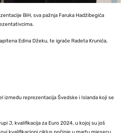
zentacije BiH, sva pažnja Faruka Hadžibegića
rezentativcima.
kapitena Edina Džeku, te igrače Radeta Krunića,
el između reprezentacija Švedske i Islanda koji se
upi J, kvalifikacija za Euro 2024, u kojoj su još
ovi kvalifikacioni ciklus počinje u martu mjesecu