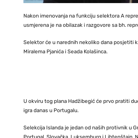
Nakon imenovanja na funkciju selektora A repre
usmjerena je na obilazak i razgovore sa bh. rep
Selektor će u narednih nekoliko dana posjetiti 
Miralema Pjanića i Seada Kolašinca.
U okviru tog plana Hadžibegić će prvo pratiti du
igra danas u Portugalu.
Selekcija Islanda je jedan od naših protivnik u Gr
Portugal, Slovačka, Luksemburg i Lihtenštajn. N