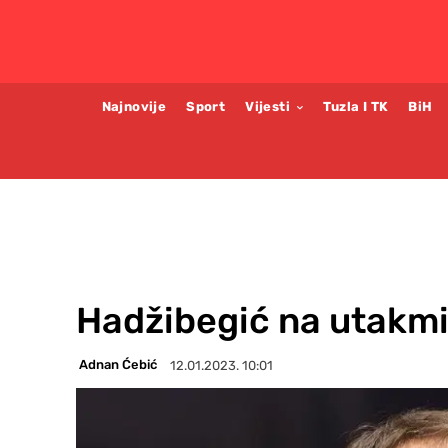
Najnovije
Sport
Vijesti
Tuzla I TK
BiH
Hadžibegić na utakmi
Adnan Ćebić
12.01.2023. 10:01