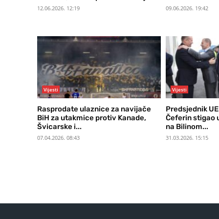
12.06.2026. 12:19
09.06.2026. 19:42
Vijesti
Vijesti
Rasprodate ulaznice za navijače
Predsjednik UE
BiH za utakmice protiv Kanade,
Čeferin stigao 
Švicarske i...
na Bilinom...
07.04.2026. 08:43
31.03.2026. 15:15