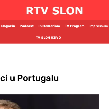
Magazin
Podcast
In Memoriam
TV Program
Impressum
TV SLON UŽIVO
ci u Portugalu