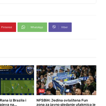
Pinterest
WhatsApp
Viber
BiH
 Rana iz Brazila i
NFSBiH: Jedina ovlaštena Fun
jeva na...
zona za javno gledanje utakmica je