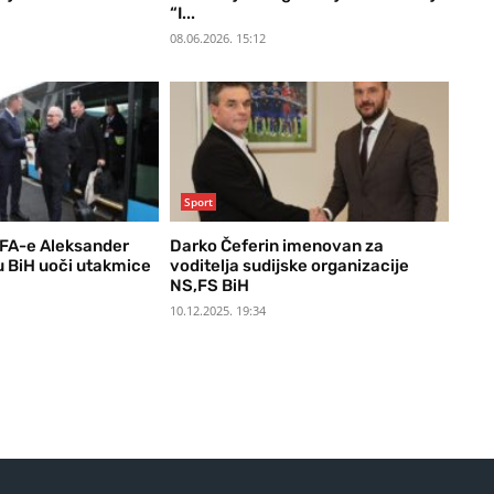
“I...
08.06.2026. 15:12
Sport
FA-e Aleksander
Darko Čeferin imenovan za
u BiH uoči utakmice
voditelja sudijske organizacije
NS,FS BiH
10.12.2025. 19:34