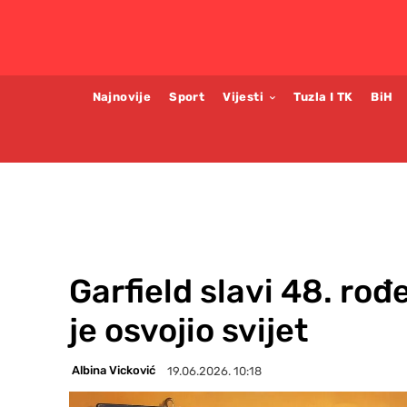
Najnovije
Sport
Vijesti
Tuzla I TK
BiH
Garfield slavi 48. rođ
je osvojio svijet
Albina Vicković
19.06.2026. 10:18