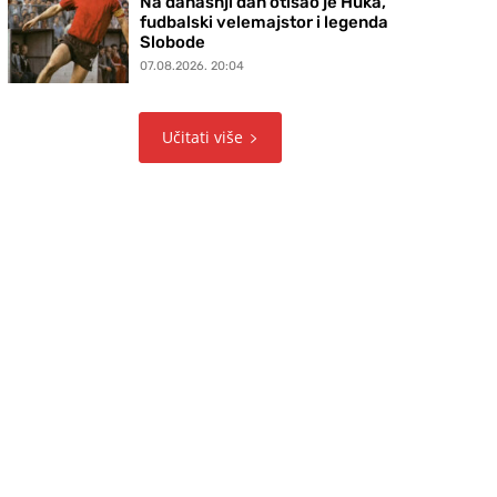
Na današnji dan otišao je Huka,
fudbalski velemajstor i legenda
Slobode
07.08.2026. 20:04
Učitati više