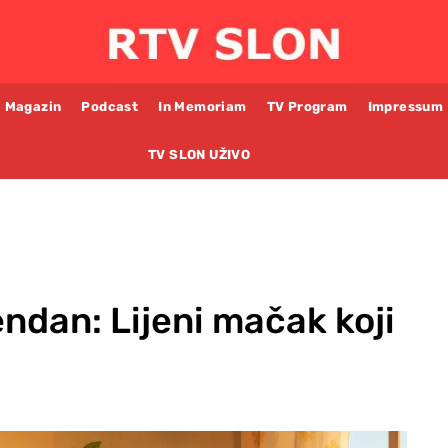
Magazin
Podcast
In Memoriam
TV Program
Impressum
TV SLON UŽIVO
endan: Lijeni mačak koji