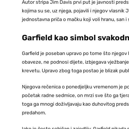
Autor stripa Jim Davis prvi put je javnosti pred
kojima su se, uz njega, pojavili i njegov vlasnik
jednostavna priča o mačku koji voli hranu, san i
Garfield kao simbol svako
Garfield je poseban upravo po tome što njegov hu
obaveze, ne podnosi dijete, izbjegava vježbanje i 
krevetu. Upravo zbog toga postao je blizak publi
Njegova rečenica o ponedjeljku vremenom je pos
početak radne sedmice, on mrzi sve što ga tjer
toga ga mnogi doživljavaju kao duhovitog predst
predahom.
Iako je često sebičan i zajedljiv, Garfield nikad