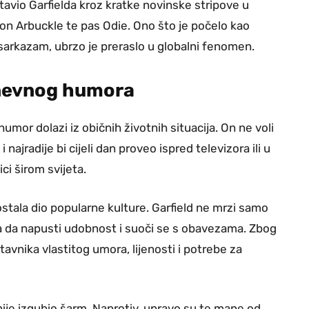
stavio Garfielda kroz kratke novinske stripove u
 Jon Arbuckle te pas Odie. Ono što je počelo kao
 sarkazam, ubrzo je preraslo u globalni fenomen.
dnevnog humora
mor dolazi iz običnih životnih situacija. On ne voli
najradije bi cijeli dan proveo ispred televizora ili u
ci širom svijeta.
tala dio popularne kulture. Garfield ne mrzi samo
a da napusti udobnost i suoči se s obavezama. Zbog
avnika vlastitog umora, lijenosti i potrebe za
a nije izgubio šarm. Naprotiv, upravo su te mane od