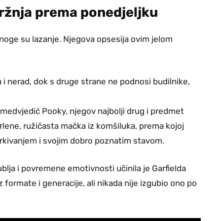
ržnja prema ponedjeljku
mnoge su lazanje. Njegova opsesija ovim jelom
ju i nerad, dok s druge strane ne podnosi budilnike,
medvjedić Pooky, njegov najbolji drug i predmet
 Arlene, ružičasta mačka iz komšiluka, prema kojoj
adirkivanjem i svojim dobro poznatim stavom.
ublja i povremene emotivnosti učinila je Garfielda
z formate i generacije, ali nikada nije izgubio ono po