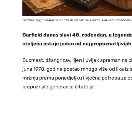
Garfield, najpoznatiji narandžasti mačak na svijetu, slavi 48. rođendan / 
Garfield danas slavi 48. rođendan, a legend
stoljeća ostaje jedan od najprepoznatljivijih 
Bucmast, džangrizav, lijen i uvijek spreman na ci
juna 1978. godine postao mnogo više od lika iz 
mržnja prema ponedjeljku i vječna potreba za o
prepoznale generacije čitatelja.