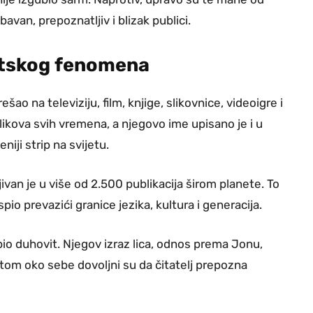
abavan, prepoznatljiv i blizak publici.
etskog fenomena
ešao na televiziju, film, knjige, slikovnice, videoigre i
 likova svih vremena, a njegovo ime upisano je i u
iji strip na svijetu.
ivan je u više od 2.500 publikacija širom planete. To
io prevazići granice jezika, kultura i generacija.
 bio duhovit. Njegov izraz lica, odnos prema Jonu,
etom oko sebe dovoljni su da čitatelj prepozna