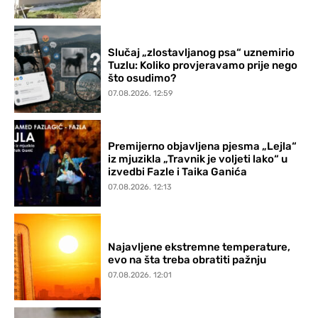
Slučaj „zlostavljanog psa“ uznemirio
Tuzlu: Koliko provjeravamo prije nego
što osudimo?
07.08.2026. 12:59
Premijerno objavljena pjesma „Lejla“
iz mjuzikla „Travnik je voljeti lako“ u
izvedbi Fazle i Taika Ganića
07.08.2026. 12:13
Najavljene ekstremne temperature,
evo na šta treba obratiti pažnju
07.08.2026. 12:01