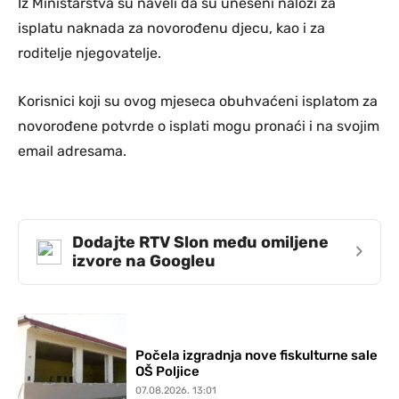
Iz Ministarstva su naveli da su uneseni nalozi za
isplatu naknada za novorođenu djecu, kao i za
roditelje njegovatelje.
Korisnici koji su ovog mjeseca obuhvaćeni isplatom za
novorođene potvrde o isplati mogu pronaći i na svojim
email adresama.
Dodajte RTV Slon među omiljene
›
izvore na Googleu
Počela izgradnja nove fiskulturne sale
OŠ Poljice
07.08.2026. 13:01