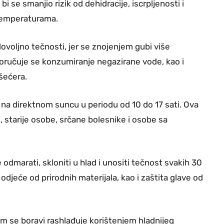
i se smanjio rizik od dehidracije, iscrpljenosti i
 temperaturama.
dovoljno tečnosti, jer se znojenjem gubi više
poručuje se konzumiranje negazirane vode, kao i
 šećera.
na direktnom suncu u periodu od 10 do 17 sati. Ova
, starije osobe, srčane bolesnike i osobe sa
dmarati, skloniti u hlad i unositi tečnost svakih 30
odjeće od prirodnih materijala, kao i zaštita glave od
jem se boravi rashlađuje korištenjem hladnijeg