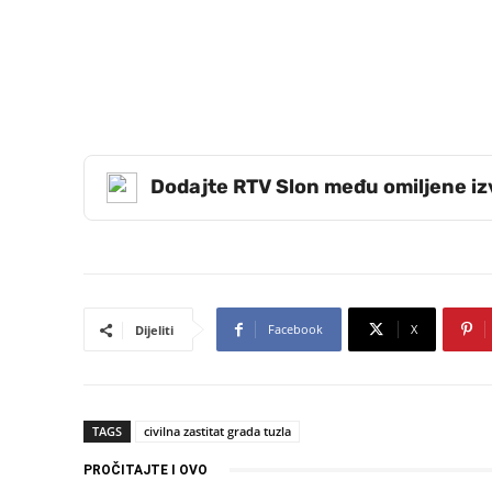
Dodajte RTV Slon među omiljene i
Facebook
X
Dijeliti
TAGS
civilna zastitat grada tuzla
PROČITAJTE I OVO