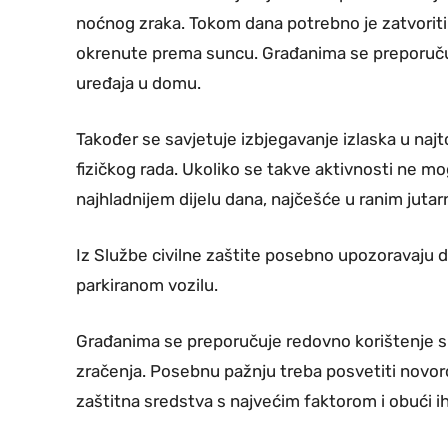
noćnog zraka. Tokom dana potrebno je zatvoriti 
okrenute prema suncu. Građanima se preporučuje
uređaja u domu.
Također se savjetuje izbjegavanje izlaska u najt
fizičkog rada. Ukoliko se takve aktivnosti ne mo
najhladnijem dijelu dana, najčešće u ranim jutar
Iz Službe civilne zaštite posebno upozoravaju da 
parkiranom vozilu.
Građanima se preporučuje redovno korištenje s
zračenja. Posebnu pažnju treba posvetiti novorođ
zaštitna sredstva s najvećim faktorom i obući ih