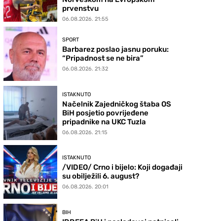
prvenstvu
06.08.2026. 21:55
SPORT
Barbarez poslao jasnu poruku:
“Pripadnost se ne bira”
06.08.2026. 21:32
ISTAKNUTO
Načelnik Zajedničkog štaba OS
BiH posjetio povrijeđene
pripadnike na UKC Tuzla
06.08.2026. 21:15
ISTAKNUTO
/VIDEO/ Crno i bijelo: Koji događaji
su obilježili 6. august?
06.08.2026. 20:01
BIH