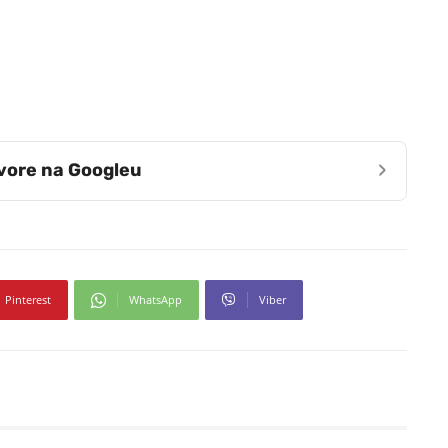
›
zvore na Googleu
Pinterest
WhatsApp
Viber