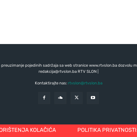
preuzimanje pojedinih sadržaja sa web stranice www.rtvslon.ba dozvolu mo
redakcija@rtvslon.ba
RTV SLON |
Kontaktirajte nas:
rtvslon@rtvslon.ba
KORIŠTENJA KOLAČIĆA
POLITIKA PRIVATNOSTI