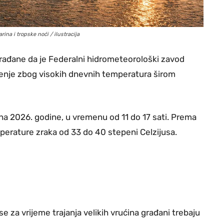
ina i tropske noći / ilustracija
 građane da je Federalni hidrometeorološki zavod
enje zbog visokih dnevnih temperatura širom
na 2026. godine, u vremenu od 11 do 17 sati. Prema
rature zraka od 33 do 40 stepeni Celzijusa.
e za vrijeme trajanja velikih vrućina građani trebaju