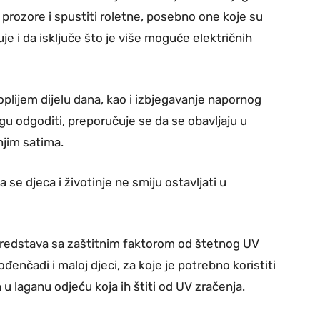
prozore i spustiti roletne, posebno one koje su
 i da isključe što je više moguće električnih
oplijem dijelu dana, kao i izbjegavanje napornog
gu odgoditi, preporučuje se da se obavljaju u
njim satima.
se djeca i životinje ne smiju ostavljati u
redstava sa zaštitnim faktorom od štetnog UV
enčadi i maloj djeci, za koje je potrebno koristiti
 u laganu odjeću koja ih štiti od UV zračenja.