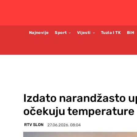
Najnovije
Sport
Vijesti
Tuzla I TK
BiH
Izdato narandžasto u
očekuju temperature 
RTV SLON
27.06.2026. 08:04