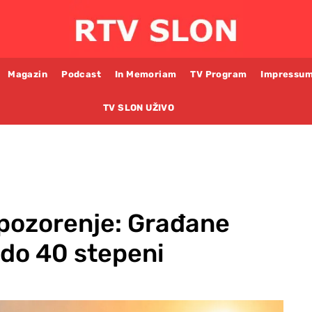
Magazin
Podcast
In Memoriam
TV Program
Impressu
TV SLON UŽIVO
pozorenje: Građane
do 40 stepeni