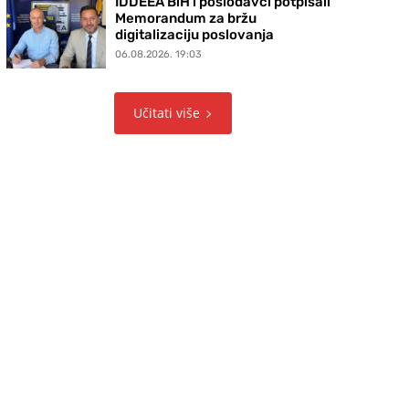
IDDEEA BiH i poslodavci potpisali
Memorandum za bržu
digitalizaciju poslovanja
06.08.2026. 19:03
Učitati više