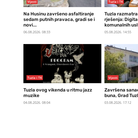
Vijesti
Tuzla i TK
Na Husinu završeno asfaltiranje
Tuzla razmatra
sedam putnih pravaca, gradi se i
rješenja: Digita
novi...
komunalnih uslu
06.08.2026. 08:33
05.08.2026. 14:55
Tuzla i TK
Vijesti
Tuzla ovog vikenda u ritmu jazz
Završena sana
muzike
buna, Grad Tuz
04.08.2026. 08:04
03.08.2026. 17:12