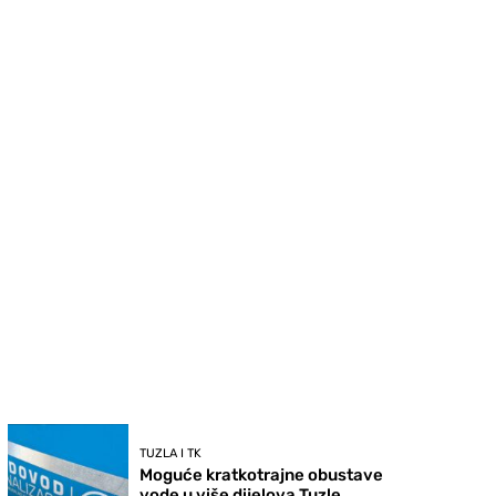
TUZLA I TK
Moguće kratkotrajne obustave
vode u više dijelova Tuzle