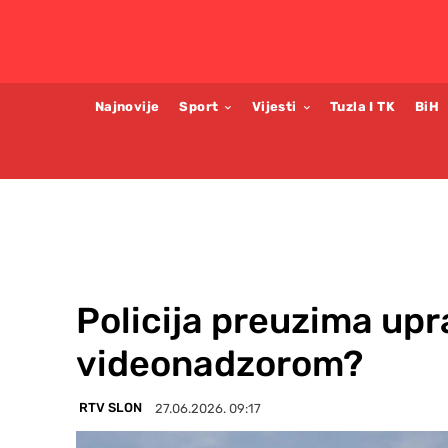
Najnovije
Sport
Vijesti
Tuzla I TK
BiH
Policija preuzima upr
videonadzorom?
RTV SLON
27.06.2026. 09:17