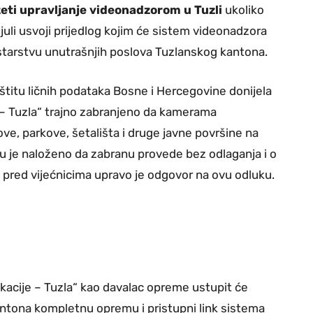
zeti upravljanje videonadzorom u Tuzli
ukoliko
 juli usvoji prijedlog kojim će sistem videonadzora
nistarstvu unutrašnjih poslova Tuzlanskog kantona.
zaštitu ličnih podataka Bosne i Hercegovine donijela
e – Tuzla“ trajno zabranjeno da kamerama
ove, parkove, šetališta i druge javne površine na
u je naloženo da zabranu provede bez odlaganja i o
i pred vijećnicima upravo je odgovor na ovu odluku.
acije – Tuzla“ kao davalac opreme ustupit će
ntona kompletnu opremu i pristupni link sistema