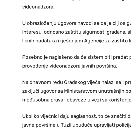
videonadzora.
U obrazloženju ugovora navodi se da je cilj os
interesu, odnosno zaštitu sigurnosti građana, al
ličnih podataka i rješenjem Agencije za zaštitu 
Posebno je naglašeno da će sistem biti predat po
provođenje videonadzora javnih površina.
Na dnevnom redu Gradskog vijeća nalazi se i pr
zaključi ugovor sa Ministarstvom unutrašnjih p
međusobna prava i obaveze u vezi sa korištenj
Ukoliko vijećnici daju saglasnost, to će značit
javne površine u Tuzli ubuduće upravljati polici