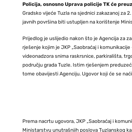
Policija, osnosno Uprava policije TK će preu
Gradsko vijeće Tuzla na sjednici zakazanoj za 2.
javnih površina biti ustupljen na korištenje Mi
Prijedlog je uslijedio nakon što je Agencija za 
rješenje kojim je JKP „Saobraćaj i komunikacij
videonadzora snima raskrsnice, parkirališta, trg
području grada Tuzle. Istim rješenjem preduzeć
tome obavijesti Agenciju. Ugovor koji će se nać
Prema nacrtu ugovora, JKP „Saobraćaj i komunik
Ministarstvu unutrašnjih poslova Tuzlanskog ka