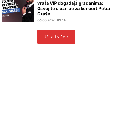
vrata VIP događaja građanima:
Osvojite ulaznice za koncert Petra
Graše
06.08.2026. 09:14
Učitati više