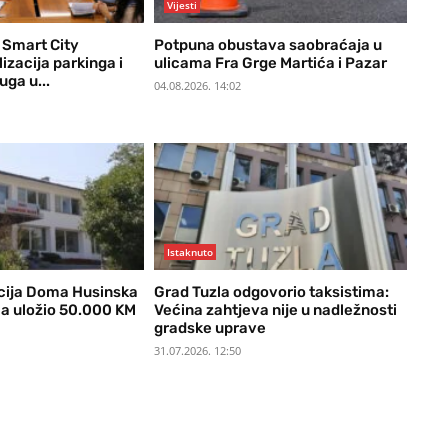
Vijesti
 Smart City
Potpuna obustava saobraćaja u
lizacija parkinga i
ulicama Fra Grge Martića i Pazar
ga u...
04.08.2026. 14:02
Istaknuto
cija Doma Husinska
Grad Tuzla odgovorio taksistima:
la uložio 50.000 KM
Većina zahtjeva nije u nadležnosti
gradske uprave
31.07.2026. 12:50