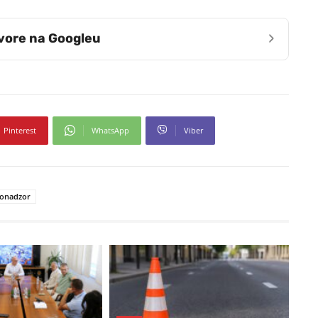
›
zvore na Googleu
Pinterest
WhatsApp
Viber
eonadzor