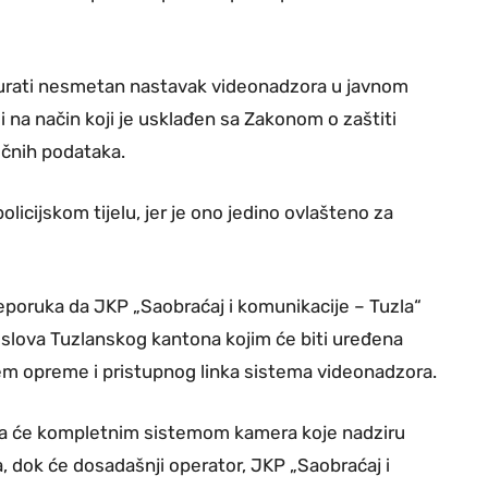
igurati nesmetan nastavak videonadzora u javnom
i na način koji je usklađen sa Zakonom o zaštiti
ličnih podataka.
licijskom tijelu, jer je ono jedino ovlašteno za
eporuka da JKP „Saobraćaj i komunikacije – Tuzla“
oslova Tuzlanskog kantona kojim će biti uređena
em opreme i pristupnog linka sistema videonadzora.
i da će kompletnim sistemom kamera koje nadziru
ja, dok će dosadašnji operator, JKP „Saobraćaj i