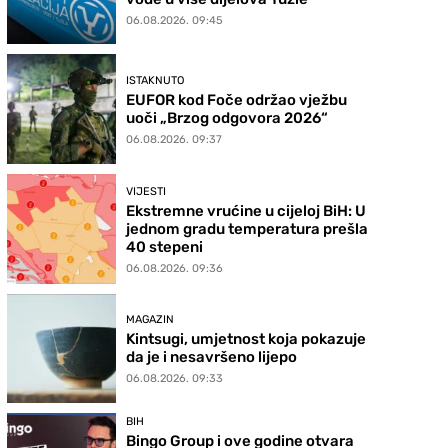
06.08.2026. 09:45
ISTAKNUTO
EUFOR kod Foče održao vježbu
uoči „Brzog odgovora 2026“
06.08.2026. 09:37
VIJESTI
Ekstremne vrućine u cijeloj BiH: U
jednom gradu temperatura prešla
40 stepeni
06.08.2026. 09:36
MAGAZIN
Kintsugi, umjetnost koja pokazuje
da je i nesavršeno lijepo
06.08.2026. 09:33
BIH
Bingo Group i ove godine otvara