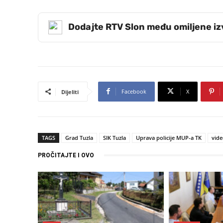
Dodajte RTV Slon među omiljene i
Facebook
X
Dijeliti
TAGS
Grad Tuzla
SIK Tuzla
Uprava policije MUP-a TK
vid
PROČITAJTE I OVO